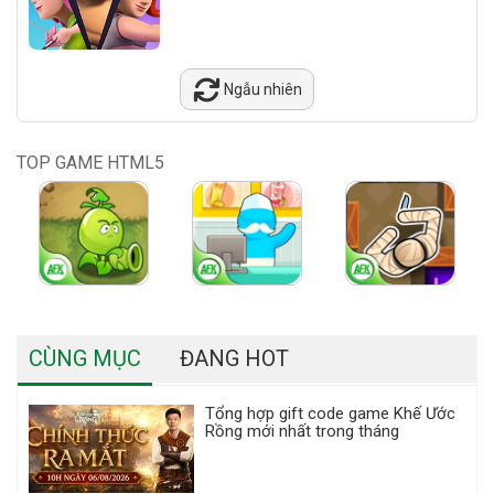
Ngẫu nhiên
TOP GAME HTML5
CÙNG MỤC
ĐANG HOT
Tổng hợp gift code game Khế Ước
Rồng mới nhất trong tháng