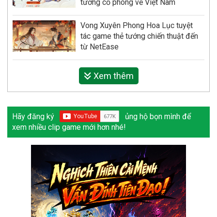
tướng cổ phong về Việt Nam
Vong Xuyên Phong Hoa Lục tuyệt
tác game thẻ tướng chiến thuật đến
từ NetEase
Xem thêm
Hãy đăng ký
ủng hộ bọn mình để
xem nhiều clip game mới hơn nhé!