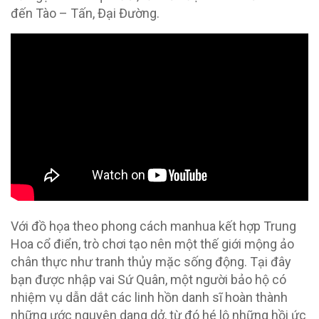
đến Tào – Tấn, Đại Đường.
Với đồ họa theo phong cách manhua kết hợp Trung
Hoa cổ điển, trò chơi tạo nên một thế giới mộng ảo
chân thực như tranh thủy mặc sống động. Tại đây
bạn được nhập vai Sứ Quân, một người bảo hộ có
nhiệm vụ dẫn dắt các linh hồn danh sĩ hoàn thành
những ước nguyện dang dở, từ đó hé lộ những hồi ức