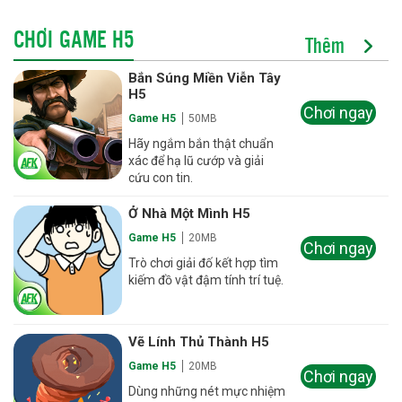
CHƠI GAME H5
Thêm
Bắn Súng Miền Viễn Tây
H5
Chơi ngay
Game H5
50MB
Hãy ngắm bắn thật chuẩn
xác để hạ lũ cướp và giải
cứu con tin.
Ở Nhà Một Mình H5
Game H5
20MB
Chơi ngay
Trò chơi giải đố kết hợp tìm
kiếm đồ vật đậm tính trí tuệ.
Vẽ Lính Thủ Thành H5
Game H5
20MB
Chơi ngay
Dùng những nét mực nhiệm