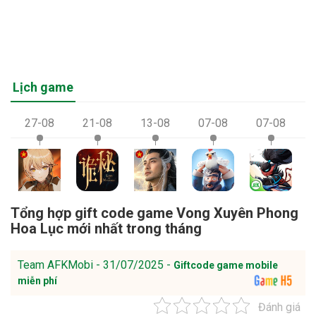
Lịch game
27-08
21-08
13-08
07-08
07-08
Tổng hợp gift code game Vong Xuyên Phong
Hoa Lục mới nhất trong tháng
Team AFKMobi - 31/07/2025 -
Giftcode game mobile
miễn phí
Đánh giá