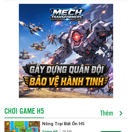
CHƠI GAME H5
Thêm
Nông Trại Bất Ổn H5
Game H5
28 MB