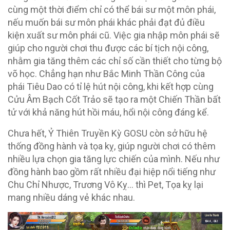
cùng một thời điểm chỉ có thể bái sư một môn phái,
nếu muốn bái sư môn phái khác phải đạt đủ điều
kiện xuất sư môn phái cũ. Việc gia nhập môn phái sẽ
giúp cho người chơi thu được các bí tịch nội công,
nhằm gia tăng thêm các chỉ số cần thiết cho từng bộ
võ học. Chẳng hạn như Bắc Minh Thần Công của
phái Tiêu Dao có tỉ lệ hút nội công, khi kết hợp cùng
Cửu Âm Bạch Cốt Trảo sẽ tạo ra một Chiến Thần bất
tử với khả năng hút hồi máu, hổi nội công đáng kể.
Chưa hết, Ỷ Thiên Truyền Kỳ GOSU còn sở hữu hệ
thống đồng hành và tọa kỵ, giúp người chơi có thêm
nhiều lựa chọn gia tăng lực chiến của mình. Nếu như
đồng hành bao gồm rất nhiều đại hiệp nổi tiếng như
Chu Chỉ Nhược, Trương Vô Kỵ… thì Pet, Tọa kỵ lại
mang nhiều dáng vẻ khác nhau.