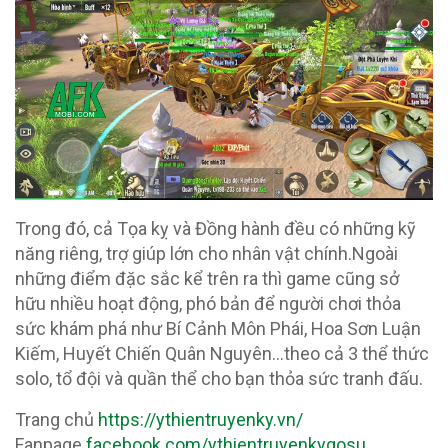
Trong đó, cả Tọa kỵ và Đồng hành đều có những kỹ
năng riêng, trợ giúp lớn cho nhân vật chính.Ngoài
những điểm đặc sắc kể trên ra thì game cũng sở
hữu nhiều hoạt động, phó bản để người chơi thỏa
sức khám phá như Bí Cảnh Môn Phái, Hoa Sơn Luận
Kiếm, Huyết Chiến Quân Nguyên…theo cả 3 thể thức
solo, tổ đội và quần thể cho bạn thỏa sức tranh đấu.
Trang chủ
https://ythientruyenky.vn/
Fanpage
facebook.com/ythientruyenkygosu