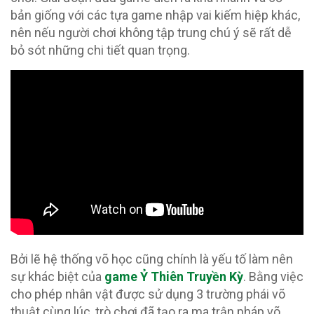
bản giống với các tựa game nhập vai kiếm hiệp khác,
nên nếu người chơi không tập trung chú ý sẽ rất dễ
bỏ sót những chi tiết quan trọng.
Bởi lẽ hệ thống võ học cũng chính là yếu tố làm nên
sự khác biệt của
game Ỷ Thiên Truyền Kỳ
. Bằng việc
cho phép nhân vật được sử dụng 3 trường phái võ
thuật cùng lúc, trò chơi đã tạo ra ma trận pháp võ