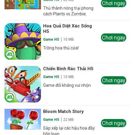
Chơi ngay
Thủ thành nông trại phong
cách Plants vs Zombie.
Hoa Quả Diệt Xác Sống
H5
Chơi ngay
Game H5
10 MB
Trồng hoa thủ cửa!
Chiến Binh Rác Thải H5
Game H5
10 MB
Chơi ngay
Game đối kháng vui nhộn
Bloom Match Story
Game H5
22 MB
Chơi ngay
Sắp xếp lại các hậu hoa đầy
hỗn loạn.