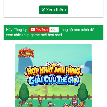
Xem thêm
Hãy đăng ký
ủng hộ bọn mình để
xem nhiều clip game mới hơn nhé!