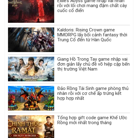
Exile’s Abyss game nhập vai nhàn
rỗi với lối chơi mang đậm chất cày
cuốc cổ điển
Kaldoris: Rising Crown game
MMORPG lấy bối cảnh fantasy thời
Trung Cổ đến từ Hàn Quốc
Giang Hồ Trong Tay game nhập vai
đơn giản lấy chủ đề võ hiệp cập bến
thị trường Việt Nam
Đảo Rồng Tái Sinh game phòng thủ
nhàn rỗi với cơ chế ấp trứng kết
hợp hợp nhất
Tổng hợp gift code game Khế Ước
Rồng mới nhất trong tháng