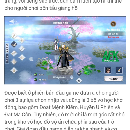
trang, với tiếng sáo trúc, đàn cầm luôn tạo ra khí thế
cho người chơi bôn tẩu giang hồ.
Được biết ở phiên bản đầu game đưa ra cho người
chơi 3 sự lựa chọn nhập vai, cũng là 3 bộ võ học khởi
động, bao gồm Đoạt Mệnh Kiếm, Huyền U Phiến và
Đạt Ma Côn. Tuy nhiên, đó mới chỉ là một góc rất nhỏ
trong kho võ học đồ sộ ẩn chứa phía sau của trò
chơi. Giai đoạn đầu game diễn ra khá nhanh và cơ