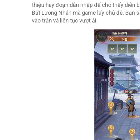
thiệu hay đoạn dẫn nhập để cho thấy diễn 
Bất Lương Nhân mà game lấy chủ đề. Bạn s
vào trận và liên tục vượt ải.