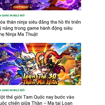
N GAME MOBILE MỚI
óa thân ninja siêu đẳng tha hồ thi triển
ỹ năng trong game hành động siêu
hẹ Ninja Ma Thuật
N GAME MOBILE MỚI
ột thế giới Tam Quốc nay bước vào
uộc chiến giữa Thần – Ma tại Loạn