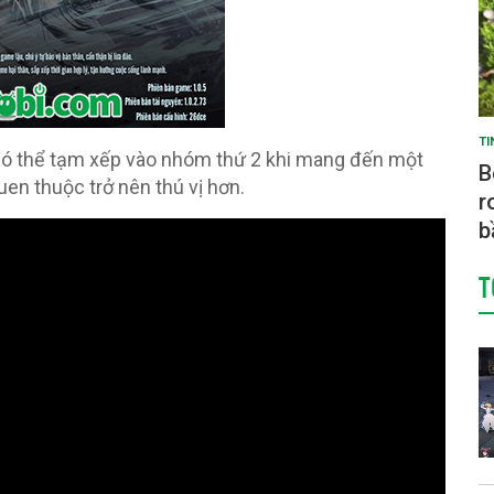
TI
có thể tạm xếp vào nhóm thứ 2 khi mang đến một
B
uen thuộc trở nên thú vị hơn.
r
b
T