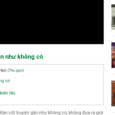
ần như không có
 lục
[
Thu gọn
]
ng có
biến tấu
ần cốt truyện gần như không có, không đưa ra giới