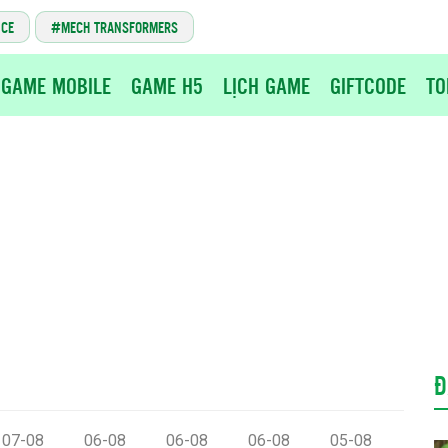
NCE
MECH TRANSFORMERS
GAME MOBILE
GAME H5
LỊCH GAME
GIFTCODE
TO
Đ
07-08
06-08
06-08
06-08
05-08