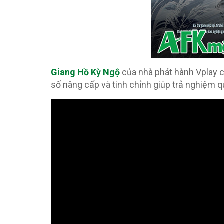
Giang Hồ Kỳ Ngộ
của nhà phát hành Vplay 
số nâng cấp và tinh chỉnh giúp trả nghiệm q