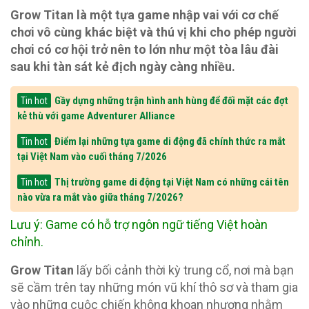
Grow Titan là một tựa game nhập vai với cơ chế
chơi vô cùng khác biệt và thú vị khi cho phép người
chơi có cơ hội trở nên to lớn như một tòa lâu đài
sau khi tàn sát kẻ địch ngày càng nhiều.
Gầy dựng những trận hình anh hùng để đối mặt các đợt
Tin hot
kẻ thù với game Adventurer Alliance
Điểm lại những tựa game di động đã chính thức ra mắt
Tin hot
tại Việt Nam vào cuối tháng 7/2026
Thị trường game di động tại Việt Nam có những cái tên
Tin hot
nào vừa ra mắt vào giữa tháng 7/2026?
Lưu ý: Game có hỗ trợ ngôn ngữ tiếng Việt hoàn
chỉnh.
Grow Titan
lấy bối cảnh thời kỳ trung cổ, nơi mà bạn
sẽ cầm trên tay những món vũ khí thô sơ và tham gia
vào những cuộc chiến không khoan nhượng nhằm