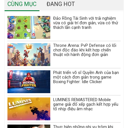
CÙNG MỤC
ĐANG HOT
Đảo Rồng Tái Sinh với trải nghiệm
vừa có giải trí đơn giản, vừa có thử
thách lẫn cạnh tranh
Throne Arena: PvP Defense có lối
chơi độc đáo khi kết hợp chiến
thuật với hành động đơn giản
Phát triển võ sĩ Quyền Anh của bạn
một cách đơn giản trong game
Boxing Fighter: Idle Clicker
LUMINES REMASTERED Mobile
game giải đố xếp gạch kết hợp yếu
tố nhịp điệu âm nhạc
Thực hiện những phi vụ trộm khi