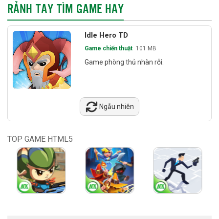
RẢNH TAY TÌM GAME HAY
Idle Hero TD
Game chiến thuật
101 MB
Game phòng thủ nhàn rỗi.
Ngẫu nhiên
TOP GAME HTML5