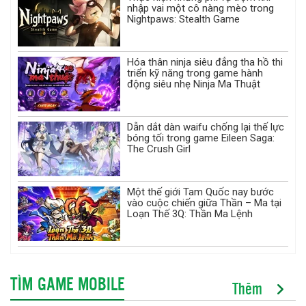
nhập vai một cô nàng mèo trong
Nightpaws: Stealth Game
Hóa thân ninja siêu đẳng tha hồ thi
triển kỹ năng trong game hành
động siêu nhẹ Ninja Ma Thuật
Dẫn dắt dàn waifu chống lại thế lực
bóng tối trong game Eileen Saga:
The Crush Girl
Một thế giới Tam Quốc nay bước
vào cuộc chiến giữa Thần – Ma tại
Loạn Thế 3Q: Thần Ma Lệnh
TÌM GAME MOBILE
Thêm