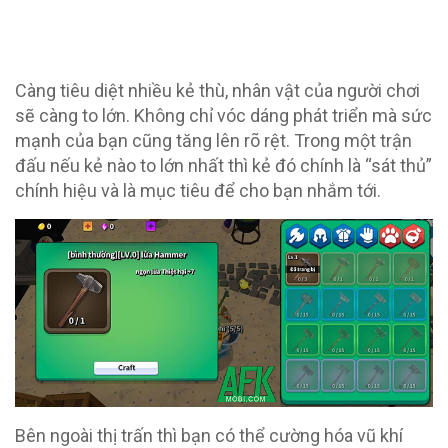
Càng tiêu diệt nhiều kẻ thù, nhân vật của người chơi
sẽ càng to lớn. Không chỉ vóc dáng phát triển mà sức
mạnh của bạn cũng tăng lên rõ rệt. Trong một trận
đấu nếu kẻ nào to lớn nhất thì kẻ đó chính là “sát thủ”
chính hiệu và là mục tiêu để cho bạn nhắm tới.
Bên ngoài thị trấn thì bạn có thể cường hóa vũ khí