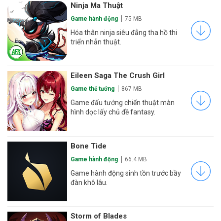
Ninja Ma Thuật
Game hành động
75 MB
Hóa thân ninja siêu đẳng tha hồ thi
triển nhẫn thuật.
Eileen Saga The Crush Girl
Game thẻ tướng
867 MB
Game đấu tướng chiến thuật màn
hình dọc lấy chủ đề fantasy.
Bone Tide
Game hành động
66.4 MB
Game hành động sinh tồn trước bầy
đàn khô lâu.
Storm of Blades