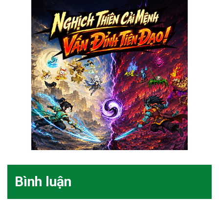
Bình luận