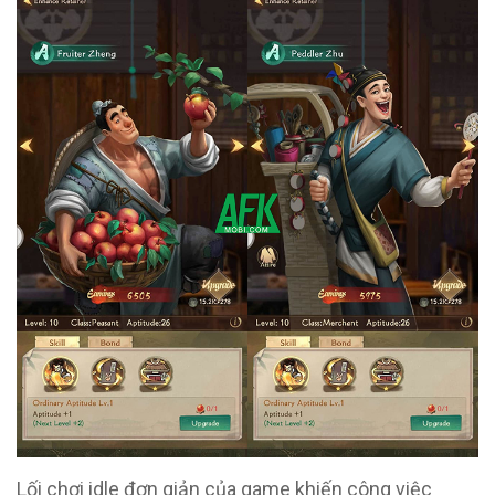
Lối chơi idle đơn giản của game khiến công việc