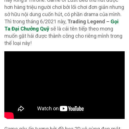
hơn hàng triệu người chơi bởi lối chơi đơn giản nhưng
sở hữu nội dung cuốn hút, có phần drama của mình.
Thì trong tháng 6/2021 này,
Trading Legend
–
Gọi
Ta Đại Chưởng Quỹ
sẽ là cái tên tiếp theo mong
muốn gặt hái được thành công cho riêng mình trong
thể loại này!
Game gây ấn tượng bởi đồ họa 2D vô cùng đẹp mắt