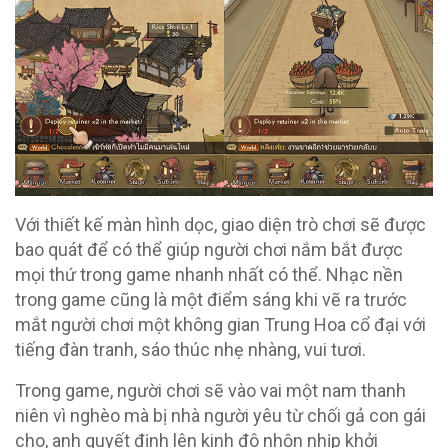
Với thiết kế màn hình dọc, giao diện trò chơi sẽ được
bao quát để có thể giúp người chơi nắm bắt được
mọi thứ trong game nhanh nhất có thể. Nhạc nền
trong game cũng là một điểm sáng khi vẽ ra trước
mắt người chơi một không gian Trung Hoa cổ đại với
tiếng đàn tranh, sáo thúc nhẹ nhàng, vui tươi.
Trong game, người chơi sẽ vào vai một nam thanh
niên vì nghèo mà bị nhà người yêu từ chối gả con gái
cho, anh quyết định lên kinh đô nhộn nhịp khởi