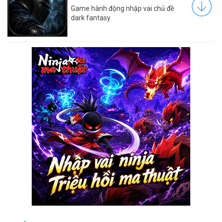
Game hành động nhập vai chủ đề
dark fantasy.