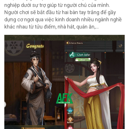
nghiệp dưới sự trợ giúp từ người chú của mình.
Người chơi sẽ bắt đầu từ hai bàn tay trắng để gầy
dựng cơ ngơi qua việc kinh doanh nhiều ngành nghề
khác nhau từ tửu điếm, nhà hát, quán ăn,…