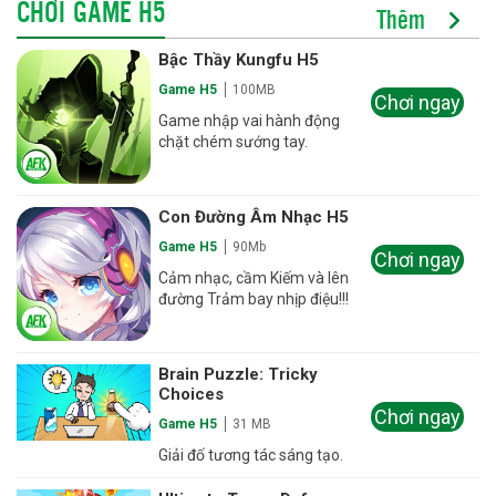
CHƠI GAME H5
Thêm
Bậc Thầy Kungfu H5
Game H5
100MB
Chơi ngay
Game nhập vai hành động
chặt chém sướng tay.
Con Đường Âm Nhạc H5
Game H5
90Mb
Chơi ngay
Cảm nhạc, cầm Kiếm và lên
đường Trảm bay nhịp điệu!!!
Brain Puzzle: Tricky
Choices
Chơi ngay
Game H5
31 MB
Giải đố tương tác sáng tạo.