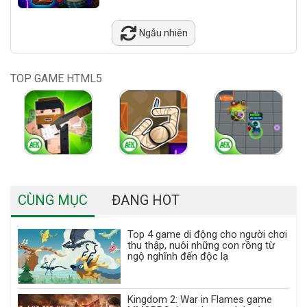
Ngẫu nhiên
TOP GAME HTML5
CÙNG MỤC
ĐANG HOT
Top 4 game di động cho người chơi
thu thập, nuôi những con rồng từ
ngộ nghĩnh đến độc lạ
Kingdom 2: War in Flames game