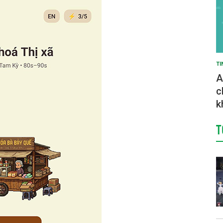
TI
A
c
k
T