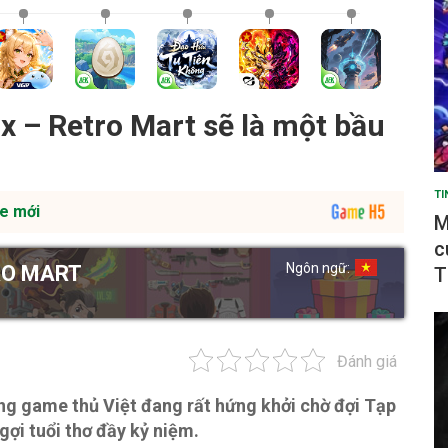
 – Retro Mart sẽ là một bầu
TI
e mới
M
c
Ngôn ngữ:
RO MART
T
Đánh giá
ưng game thủ Việt đang rất hứng khởi chờ đợi Tạp
gợi tuổi thơ đầy kỷ niệm.