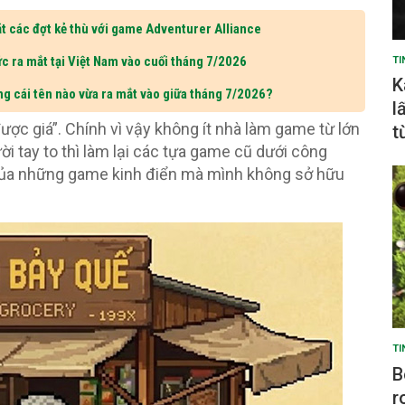
t các đợt kẻ thù với game Adventurer Alliance
c ra mắt tại Việt Nam vào cuối tháng 7/2026
TI
K
ng cái tên nào vừa ra mắt vào giữa tháng 7/2026?
l
được giá”. Chính vì vậy không ít nhà làm game từ lớn
t
 tay to thì làm lại các tựa game cũ dưới công
t của những game kinh điển mà mình không sở hữu
TI
B
r