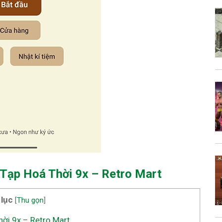
 Tạp Hoá Thời 9x – Retro Mart
 lục
[
Thu gọn
]
hời 9x – Retro Mart