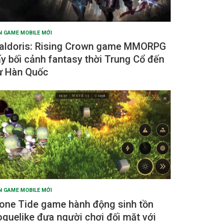
N GAME MOBILE MỚI
aldoris: Rising Crown game MMORPG
ấy bối cảnh fantasy thời Trung Cổ đến
ừ Hàn Quốc
N GAME MOBILE MỚI
one Tide game hành động sinh tồn
oguelike đưa người chơi đối mặt với