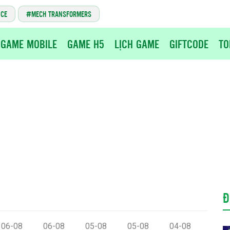
NCE
MECH TRANSFORMERS
GAME MOBILE
GAME H5
LỊCH GAME
GIFTCODE
TO
Đ
06-08
06-08
05-08
05-08
04-08