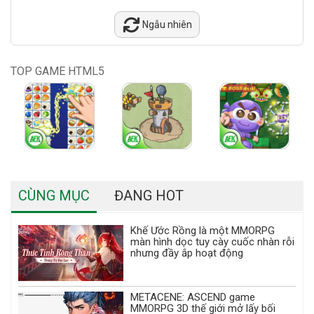
Ngẫu nhiên
TOP GAME HTML5
CÙNG MỤC
ĐANG HOT
Khế Ước Rồng là một MMORPG
màn hình dọc tuy cày cuốc nhàn rỗi
nhưng đầy ắp hoạt động
METACENE: ASCEND game
MMORPG 3D thế giới mở lấy bối