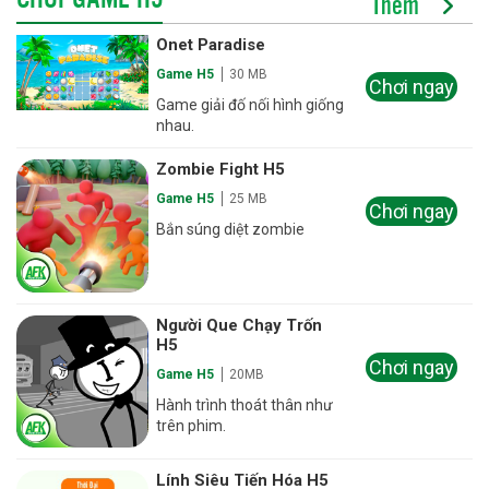
Thêm
Onet Paradise
Game H5
30 MB
Chơi ngay
Game giải đố nối hình giống
nhau.
Zombie Fight H5
Game H5
25 MB
Chơi ngay
Bắn súng diệt zombie
Người Que Chạy Trốn
H5
Chơi ngay
Game H5
20MB
Hành trình thoát thân như
trên phim.
Lính Siêu Tiến Hóa H5