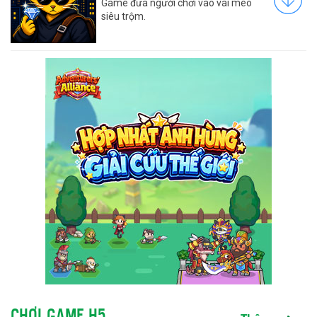
Game đưa người chơi vào vai mèo
siêu trộm.
CHƠI GAME H5