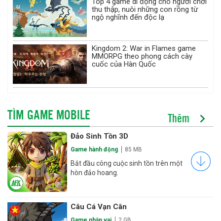
Top 4 game di động cho người chơi
thu thập, nuôi những con rồng từ
ngộ nghĩnh đến độc lạ
Kingdom 2: War in Flames game
MMORPG theo phong cách cày
cuốc của Hàn Quốc
TÌM GAME MOBILE
Thêm
Đảo Sinh Tồn 3D
Game hành động
85 MB
Bắt đầu công cuộc sinh tồn trên một
hòn đảo hoang.
Câu Cá Vạn Cân
Game nhập vai
2 GB