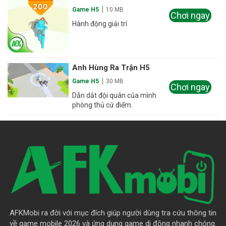
Game H5
10 MB
Chơi ngay
Hành động giải trí
Anh Hùng Ra Trận H5
Game H5
30 MB
Chơi ngay
Dẫn dắt đội quân của mình
phòng thủ cứ điểm.
AFKMobi ra đời với mục đích giúp người dùng tra cứu thông tin
về game mobile 2026 và ứng dụng game di động nhanh chóng.