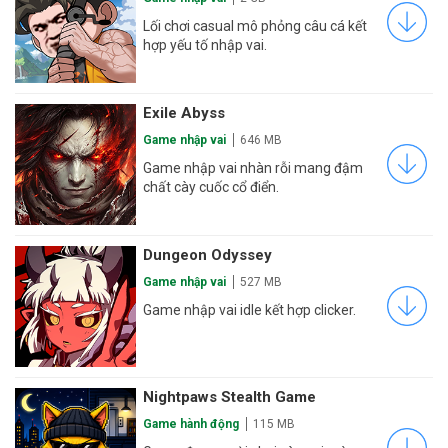
Lối chơi casual mô phỏng câu cá kết
hợp yếu tố nhập vai.
Exile Abyss
Game nhập vai
646 MB
Game nhập vai nhàn rỗi mang đậm
chất cày cuốc cổ điển.
Dungeon Odyssey
Game nhập vai
527 MB
Game nhập vai idle kết hợp clicker.
Nightpaws Stealth Game
Game hành động
115 MB