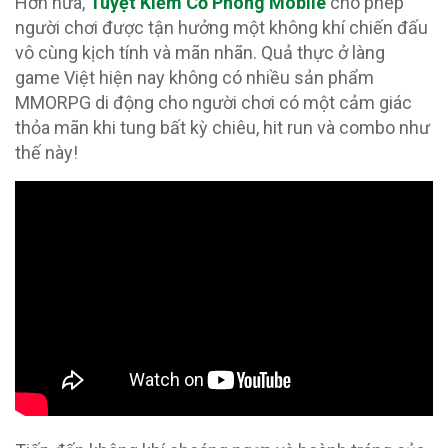
Hơn nữa,
Tuyệt Kiếm Cổ Phong Mobile
cho phép
người chơi được tận hưởng một không khí chiến đấu
vô cùng kịch tính và mãn nhãn. Quả thực ở làng
game Việt hiện nay không có nhiều sản phẩm
MMORPG di động cho người chơi có một cảm giác
thỏa mãn khi tung bất kỳ chiêu, hit run và combo như
thế này!