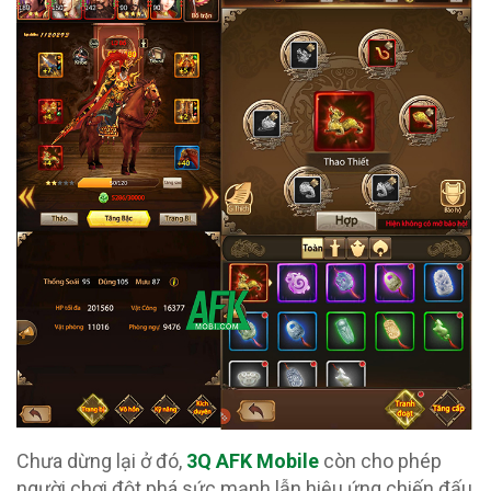
Chưa dừng lại ở đó,
3Q AFK Mobile
còn cho phép
người chơi đột phá sức mạnh lẫn hiệu ứng chiến đấu