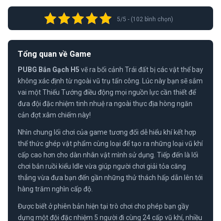
5/5 - (102 bình chọn)
Tổng quan về Game
PUBG Bắn Gạch H5
vẽ ra bối cảnh Trái đất bị các vật thể bay
không xác định từ ngoài vũ trụ tấn công. Lúc này bạn sẽ sắm
vai một Thiếu Tướng điều động mọi nguồn lực cần thiết để
đưa đội đặc nhiệm tinh nhuệ ra ngoài thực địa hòng ngăn
cản đợt xâm chiếm này!
Nhìn chung lối chơi của game tương đối dễ hiểu khí kết hợp
thể thức ghép vật phẩm cùng loại để tạo ra những loại vũ khí
cấp cao hơn cho dàn nhân vật mình sử dụng. Tiếp đến là lối
chơi bắn ruồi kiểu Idle vừa giúp người chơi giải tỏa căng
thẳng vừa đưa bạn đến gần những thử thách hấp dẫn lên tới
hàng trăm nghìn cấp độ.
Được biết ở phiên bản hiện tại trò chơi cho phép bạn gầy
dựng một đội đặc nhiệm 5 người đi cùng 24 cấp vũ khí, nhiều