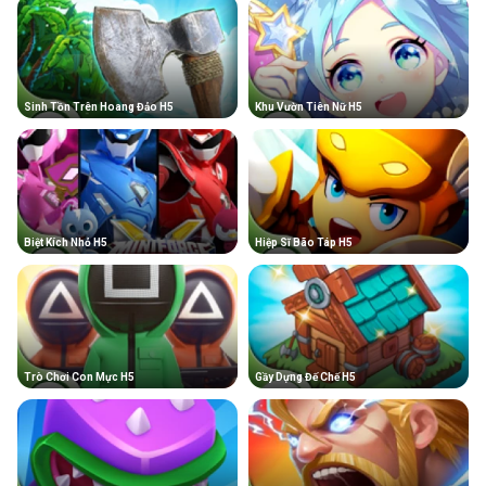
Sinh Tồn Trên Hoang Đảo H5
Khu Vườn Tiên Nữ H5
Biệt Kích Nhỏ H5
Hiệp Sĩ Bão Táp H5
Trò Chơi Con Mực H5
Gầy Dựng Đế Chế H5