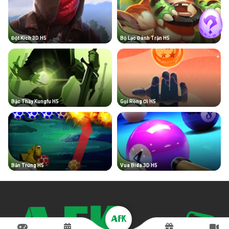
Đột Kích 3D H5
Bộ Lạc Đánh Trận H5
Bậc Thầy Kungfu H5
Gọi Rồng Ơi H5
Bắn Trứng H5
Vua Bida 3D H5