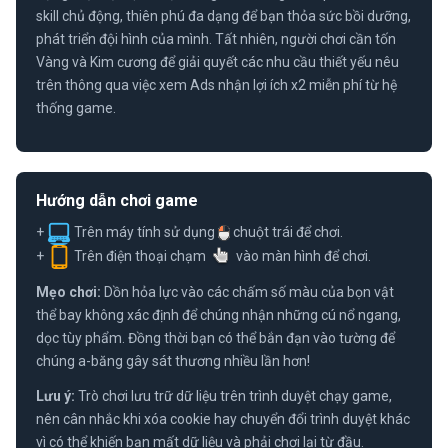
skill chủ động, thiên phú đa dạng để bạn thỏa sức bồi dưỡng,
phát triển đội hình của mình. Tất nhiên, người chơi cần tốn
Vàng và Kim cương để giải quyết các nhu cầu thiết yếu nêu
trên thông qua việc xem Ads nhận lợi ích x2 miễn phí từ hệ
thống game.
Hướng dẫn chơi game
+
Trên máy tính sử dụng
chuột trái để chơi.
+
Trên điện thoại chạm
vào màn hình để chơi.
Mẹo chơi:
Dồn hỏa lực vào các chấm số màu của bọn vật
thể bay không xác định để chúng nhận những cú nổ ngang,
dọc tùy phẩm. Đồng thời bạn có thể bắn đạn vào tường để
chúng a-băng gây sát thương nhiều lần hơn!
Lưu ý:
Trò chơi lưu trữ dữ liệu trên trình duyệt chạy game,
nên cân nhắc khi xóa cookie hay chuyển đổi trình duyệt khác
vì có thể khiến bạn mất dữ liệu và phải chơi lại từ đầu.