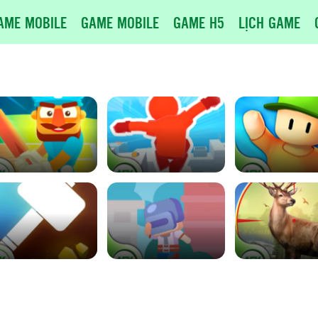
AME MOBILE
GAME MOBILE
GAME H5
LỊCH GAME