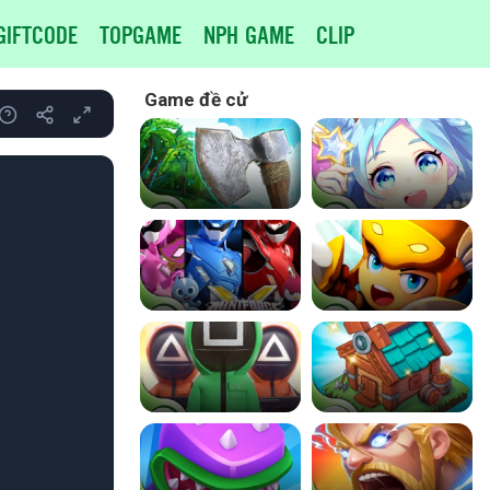
GIFTCODE
TOPGAME
NPH GAME
CLIP
Game đề cử