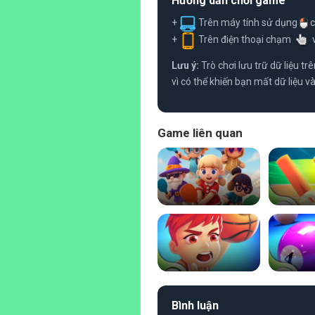
Hướng dẫn chơi game
+
Trên máy tính sử dụng
c
+
Trên điện thoại chạm
v
Lưu ý:
Trò chơi lưu trữ dữ liệu t
vì có thể khiến bạn mất dữ liệu và
Game liên quan
Bình luận