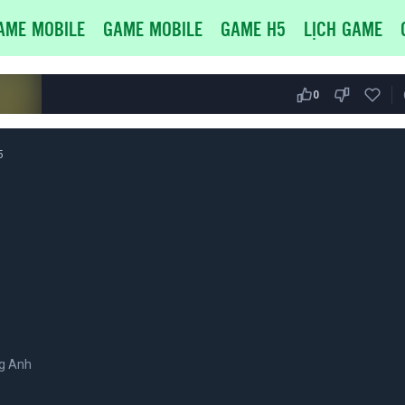
AME MOBILE
GAME MOBILE
GAME H5
LỊCH GAME
0
5
ng Anh