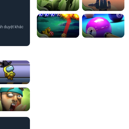
ình duyệt khác