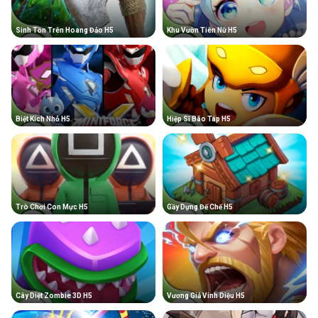
Sinh Tồn Trên Hoang Đảo H5
Khu Vườn Tiên Nữ H5
Biệt Kích Nhỏ H5
Hiệp Sĩ Bão Táp H5
Trò Chơi Con Mực H5
Gầy Dựng Đế Chế H5
Cây Diệt Zombie 3D H5
Vương Giả Vinh Diệu H5