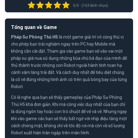
5/5 - (103 bình chọn)
Tổng quan về Game
Pháp Sư Phòng Thủ H5
là một game giải trí vô cùng thú vị
cho phép bạn trải nghiệm ngay trên PC hay Mobile mà
không cần cài đặt. Tham gia vào game bạn sẽ vào vai một
pháp sư già nua sử dụng những bùa chú bá đạo của mình để
thủ thành trước những con Robot ngoài hành tinh toan hạ
cánh xâm lăng trái đất. Và cách duy nhất để tiêu diệt chúng
là cố vẽ đúng những hình ảnh có trên quả bóng bay của từng
Robot.
Có lẽ nghe qua bạn sẽ thấy gameplay của Pháp Sư Phòng
Thủ H5 khá đơn giản. Khi mà công việc duy nhất của bạn chỉ
là dùng ngón tay hoặc con trỏ chuột để vẽ và vẽ. Nhưng ngay
khi vào game các bạn sẽ thấy bất ngờ với nhịp điệu tăng một
cách chóng mặt, không chỉ về tốc độ rơi mà còn về số lượng
Robot xuất hiện tràn ngập trên màn hình.