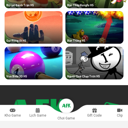
Bộ Lạc Đánh Trận H5
Bậc Thầy Kungfu H5
Gọi Rồng Ơi H5
Bắn Trứng H5
Vua Bida 3D H5
Người Que Chạy Trốn H5
Kho Game
Lịch Game
Gift Code
Clip
Chơi Game