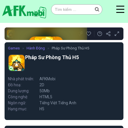
0
Games
»
Hành Động
»
Pháp Sư Phòng Thủ H5
Pháp Sư Phòng Thủ H5
Pháp Sư Phòng Thủ H5
Nhà phát triển:
AFKMobi
Đồ hoạ:
2D
Chơi ngay
Dung lượng:
50Mb
Công nghệ:
HTML5
Ngôn ngữ:
Tiếng Việt Tiếng Anh
Hạng mục:
H5