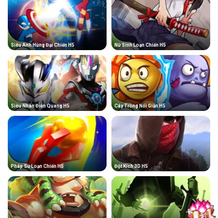
Siêu Anh Hùng Đại Chiến H5
Nữ Sinh Loạn Chiến H5
Siêu Nhân Điện Quang H5
Cây Trồng Nổi Giận H5
Pháp Sư Loạn Chiến H5
Đột Kích 3D H5