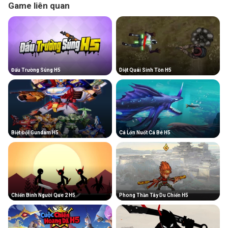
Game liên quan
Đấu Trường Súng H5
Diệt Quái Sinh Tồn H5
Biệt Đội Gundam H5
Cá Lớn Nuốt Cá Bé H5
Chiến Binh Người Que 2 H5
Phong Thần Tây Du Chiến H5