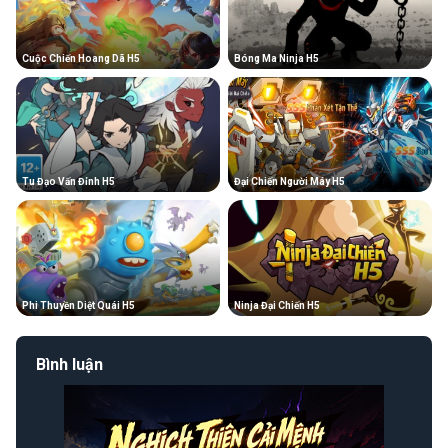
Cuộc Chiến Hoang Dã H5
Bóng Ma Ninja H5
Tu Đạo Vấn Đỉnh H5
Đại Chiến Người Máy H5
Phi Thuyền Diệt Quái H5
Ninja Đại Chiến H5
Bình luận