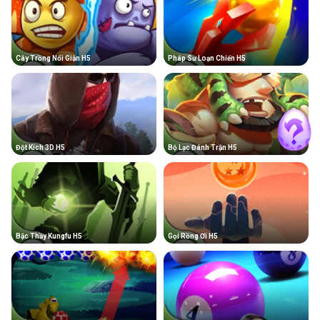
Cây Trồng Nổi Giận H5
Pháp Sư Loạn Chiến H5
Đột Kích 3D H5
Bộ Lạc Đánh Trận H5
Bậc Thầy Kungfu H5
Gọi Rồng Ơi H5