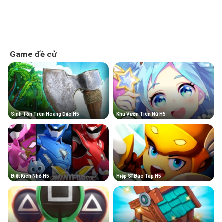
Game đề cử
Sinh Tồn Trên Hoang Đảo H5
Khu Vườn Tiên Nữ H5
Biệt Kích Nhỏ H5
Hiệp Sĩ Bão Táp H5