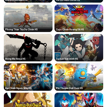
Biệt Đội Gundam H5
Cá Lớn Nuốt Cá Bé H5
Phong Thần Tây Du Chiến H5
Cuộc Chiến Hoang Dã H5
Bóng Ma Ninja H5
Tu Đạo Vấn Đỉnh H5
Đại Chiến Người Máy H5
Phi Thuyền Diệt Quái H5