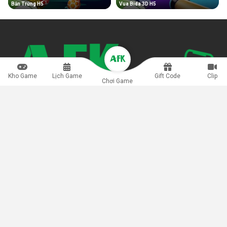
Bắn Trứng H5
Vua Bida 3D H5
Kho Game
Lịch Game
Gift Code
Clip
Chơi Game
Game H5 còn được giới game thủ biết đến là thể loại game đa
nền tảng, hỗ trợ người dùng di động lẫn máy tính kết nối trải
nghiệm nhanh chóng, chơi ngay không cần tải vô cùng tiện lợi.
info@afkmobi.com
Bảo mật
Điều khoản
Quảng Cáo