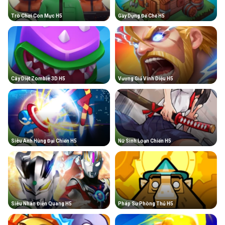
Trò Chơi Con Mực H5
Gầy Dựng Đế Chế H5
Cây Diệt Zombie 3D H5
Vương Giả Vinh Diệu H5
Siêu Anh Hùng Đại Chiến H5
Nữ Sinh Loạn Chiến H5
Siêu Nhân Điện Quang H5
Pháp Sư Phòng Thủ H5