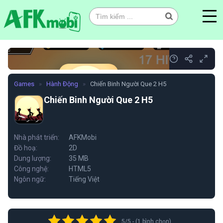
0
Games
»
Hành Động
»
Chiến Binh Người Que 2 H5
Chiến Binh Người Que 2 H5
Chiến Binh Người Que 2 H5
Nhà phát triển:
AFKMobi
Đồ hoạ:
2D
Chơi ngay
Dung lượng:
35 MB
Công nghệ:
HTML5
Ngôn ngữ:
Tiếng Việt
5/5 - (1 bình chọn)