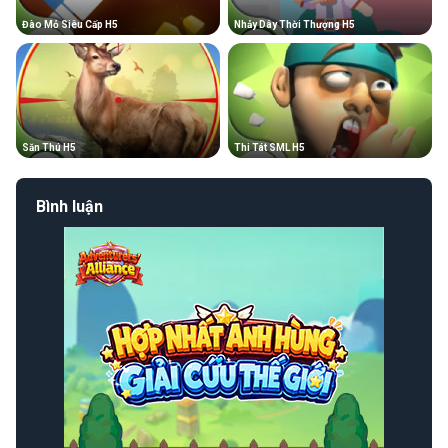
Đào Mỏ Siêu Cấp H5
Nhảy Dây Thời Thượng H5
Săn Thú H5
Thi Tát SML H5
Bình luận