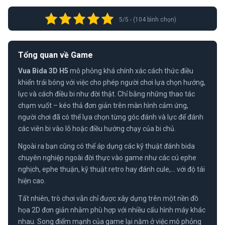
5/5 - (104 bình chọn)
Tổng quan về Game
Vua Bida 3D H5
mô phỏng khá chính xác cách thức điều
khiển trái bóng với việc cho phép người chơi lựa chọn hướng,
lực và cách điều bi như đời thật. Chỉ bằng những thao tác
chạm vuốt – kéo thả đơn giản trên màn hình cảm ứng,
người chơi đã có thể lựa chọn từng góc đánh và lực để đánh
các viên bi vào lỗ hoặc điều hướng chạy của bi chủ.
Ngoài ra bạn cũng có thể áp dụng các kỹ thuật đánh bida
chuyên nghiệp ngoài đời thực vào game như các cú ephe
nghịch, ephe thuận, kỹ thuật retro hay đánh cule,… với độ tái
hiện cao.
Tất nhiên, trò chơi vẫn chỉ được xây dựng trên một nền đồ
họa 2D đơn giản nhằm phù hợp với nhiều cấu hình máy khác
nhau. Song điểm mạnh của game lại nằm ở việc mô phỏng