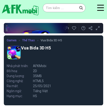
1
1
Games
»
Thể Thao
»
Vua Bida 3D H5
Vua Bida 3D H5
Vua Bida 3D H5
Nhà phát triển:
AFKMobi
Đồ hoạ:
2D
Chơi ngay
Dung lượng:
35MB
Công nghệ:
HTML5
Ra mắt:
25/05/2021
Ngôn ngữ:
Tiếng Việt
Hạng mục:
H5