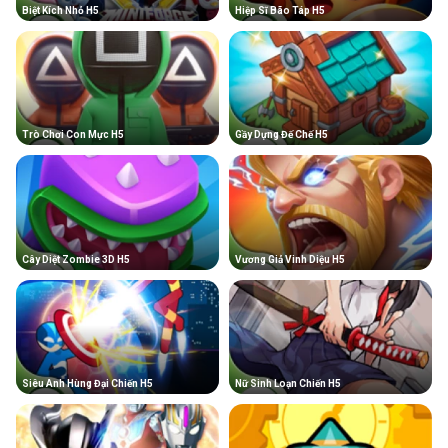
Biệt Kích Nhỏ H5
Hiệp Sĩ Bão Táp H5
Trò Chơi Con Mực H5
Gầy Dựng Đế Chế H5
Cây Diệt Zombie 3D H5
Vương Giả Vinh Diệu H5
Siêu Anh Hùng Đại Chiến H5
Nữ Sinh Loạn Chiến H5