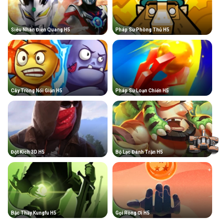
Siêu Nhân Điện Quang H5
Pháp Sư Phòng Thủ H5
Cây Trồng Nổi Giận H5
Pháp Sư Loạn Chiến H5
Đột Kích 3D H5
Bộ Lạc Đánh Trận H5
Bậc Thầy Kungfu H5
Gọi Rồng Ơi H5