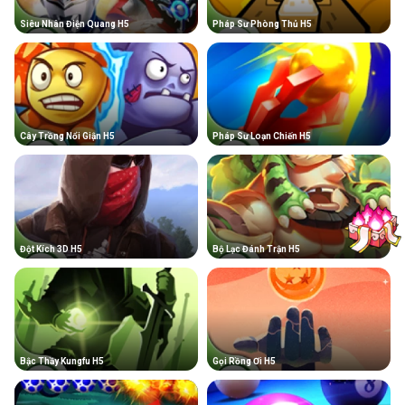
Siêu Nhân Điện Quang H5
Pháp Sư Phòng Thủ H5
Cây Trồng Nổi Giận H5
Pháp Sư Loạn Chiến H5
Đột Kích 3D H5
Bộ Lạc Đánh Trận H5
Bậc Thầy Kungfu H5
Gọi Rồng Ơi H5