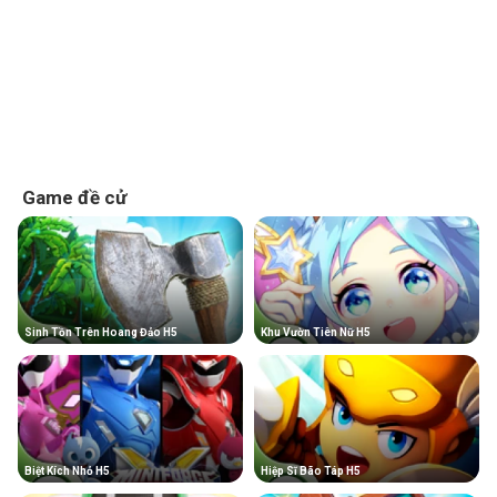
Game đề cử
Sinh Tồn Trên Hoang Đảo H5
Khu Vườn Tiên Nữ H5
Biệt Kích Nhỏ H5
Hiệp Sĩ Bão Táp H5