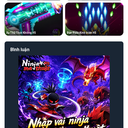
Xạ Thủ Thời Không H5
Bắn Ruồi Kinh Điển H5
Bình luận