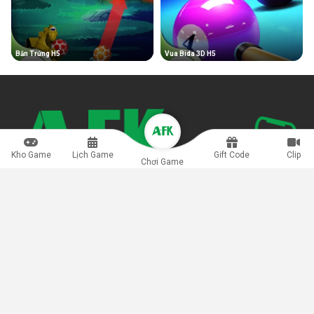
Bắn Trứng H5
Vua Bida 3D H5
Kho Game
Lịch Game
Gift Code
Clip
Chơi Game
Game H5 còn được giới game thủ biết đến là thể loại game đa
nền tảng, hỗ trợ người dùng di động lẫn máy tính kết nối trải
nghiệm nhanh chóng, chơi ngay không cần tải vô cùng tiện lợi.
info@afkmobi.com
Bảo mật
Điều khoản