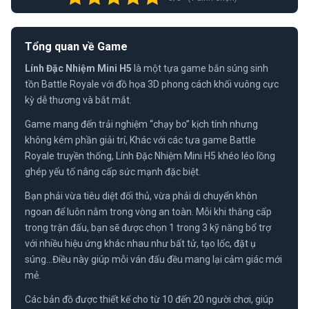
Tổng quan về Game
Lính Đặc Nhiệm Mini H5
là một tựa game bắn súng sinh
tồn Battle Royale với đồ họa 3D phong cách khối vuông cực
kỳ dễ thương và bắt mắt.
Game mang đến trải nghiệm “chạy bo” kịch tính nhưng
không kém phần giải trí, Khác với các tựa game Battle
Royale truyền thống, Lính Đặc Nhiệm Mini H5 khéo léo lồng
ghép yếu tố nâng cấp sức mạnh đặc biệt.
Bạn phải vừa tiêu diệt đối thủ, vừa phải di chuyển khôn
ngoan để luôn nằm trong vòng an toàn. Mỗi khi thăng cấp
trong trận đấu, bạn sẽ được chọn 1 trong 3 kỹ năng bổ trợ
với nhiều hiệu ứng khác nhau như bất tử, tạo lốc, đặt ụ
súng…Điều này giúp mỗi ván đấu đều mang lại cảm giác mới
mẻ.
Các bản đồ được thiết kế cho từ 10 đến 20 người chơi, giúp