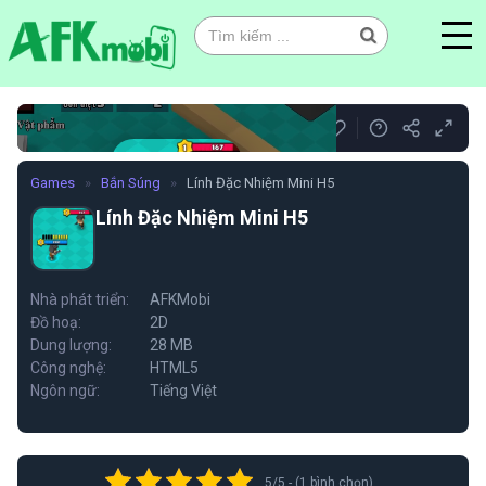
0
Games
»
Bắn Súng
»
Lính Đặc Nhiệm Mini H5
Lính Đặc Nhiệm Mini H5
Lính Đặc Nhiệm Mini H5
Nhà phát triển:
AFKMobi
Đồ hoạ:
2D
Chơi ngay
Dung lượng:
28 MB
Công nghệ:
HTML5
Ngôn ngữ:
Tiếng Việt
5/5 - (1 bình chọn)