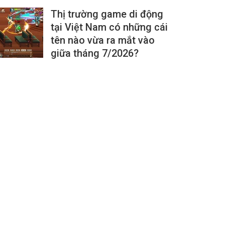
Thị trường game di động
tại Việt Nam có những cái
tên nào vừa ra mắt vào
giữa tháng 7/2026?