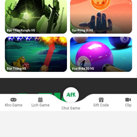
Bậc Thầy Kungfu H5
Gọi Rồng Ơi H5
Bắn Trứng H5
Vua Bida 3D H5
Kho Game
Lịch Game
Gift Code
Clip
Chơi Game
Game H5 còn được giới game thủ biết đến là thể loại game đa