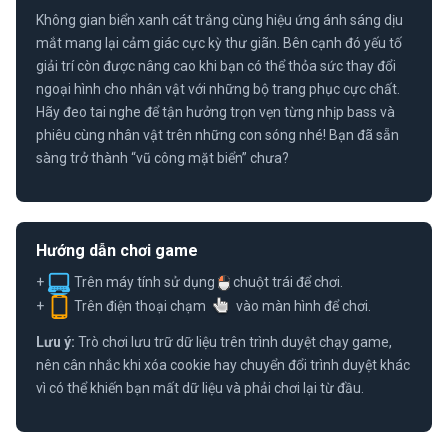
Không gian biển xanh cát trắng cùng hiệu ứng ánh sáng dịu
mắt mang lại cảm giác cực kỳ thư giãn. Bên cạnh đó yếu tố
giải trí còn được nâng cao khi bạn có thể thỏa sức thay đổi
ngoại hình cho nhân vật với những bộ trang phục cực chất.
Hãy đeo tai nghe để tận hưởng trọn vẹn từng nhịp bass và
phiêu cùng nhân vật trên những con sóng nhé! Bạn đã sẵn
sàng trở thành “vũ công mặt biển” chưa?
Hướng dẫn chơi game
+
Trên máy tính sử dụng
chuột trái để chơi.
+
Trên điện thoại chạm
vào màn hình để chơi.
Lưu ý:
Trò chơi lưu trữ dữ liệu trên trình duyệt chạy game,
nên cân nhắc khi xóa cookie hay chuyển đổi trình duyệt khác
vì có thể khiến bạn mất dữ liệu và phải chơi lại từ đầu.