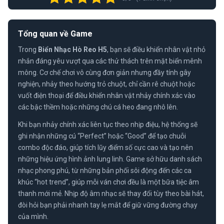
Tổng quan về Game
Trong
Biển Nhạc Hò Reo H5
, bạn sẽ điều khiển nhân vật nhỏ
nhắn đáng yêu vượt qua các thử thách trên mặt biển mênh
mông. Cơ chế chơi vô cùng đơn giản nhưng đầy tính gây
nghiện, nhảy theo hướng trỏ chuột, chỉ cần rê chuột hoặc
vuốt điện thoại để điều khiển nhân vật nhảy chính xác vào
các bậc thềm hoặc những chú cá heo đang nhô lên.
Khi bạn nhảy chính xác liên tục theo nhịp điệu, hệ thống sẽ
ghi nhận những cú “Perfect” hoặc “Good” để tạo chuỗi
combo độc đáo, giúp tích lũy điểm số cực cao và tạo nên
những hiệu ứng hình ảnh lung linh. Game sở hữu danh sách
nhạc phong phú, từ những bản phối sôi động đến các ca
khúc “hot trend”, giúp mỗi ván chơi đều là một bữa tiệc âm
thanh mới mẻ. Nhịp độ âm nhạc sẽ thay đổi tùy theo bài hát,
đòi hỏi bạn phải nhanh tay lẹ mắt để giữ vững đường chạy
của mình.