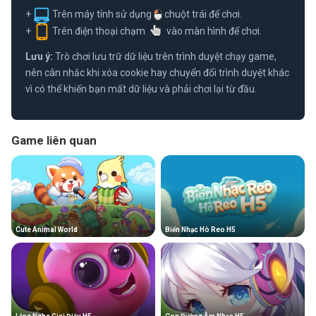
+
Trên máy tính sử dụng
chuột trái để chơi.
+
Trên điện thoại chạm
vào màn hình để chơi.
Lưu ý:
Trò chơi lưu trữ dữ liệu trên trình duyệt chạy game,
nên cân nhắc khi xóa cookie hay chuyển đổi trình duyệt khác
vì có thể khiến bạn mất dữ liệu và phải chơi lại từ đầu.
Game liên quan
Cute Animal World
Biển Nhạc Hò Reo H5