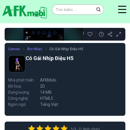
0
Games
»
Âm Nhạc
»
Cô Gái Nhịp Điệu H5
Cô Gái Nhịp Điệu H5
Cô Gái Nhịp Điệu H5
Nhà phát triển:
AFKMobi
Đồ hoạ:
2D
Chơi ngay
Dung lượng:
14 MB
Công nghệ:
HTML5
Ngôn ngữ:
Tiếng Việt
5/5 - (1 bình chọn)