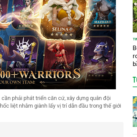
TI
B
r
b
T
 cần phải phát triển căn cứ, xây dựng quân đội
c liệt nhằm giành lấy vị trí dẫn đầu trong thế giới