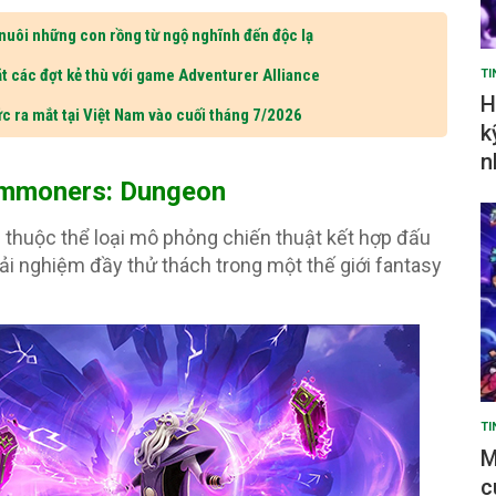
 nuôi những con rồng từ ngộ nghĩnh đến độc lạ
t các đợt kẻ thù với game Adventurer Alliance
TI
H
c ra mắt tại Việt Nam vào cuối tháng 7/2026
k
n
Summoners: Dungeon
 thuộc thể loại mô phỏng chiến thuật kết hợp đấu
i nghiệm đầy thử thách trong một thế giới fantasy
TI
M
c