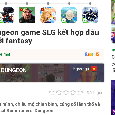
geon game SLG kết hợp đấu
ới fantasy
TI
e mới
Đ
c
Ngôn ngữ:
 DUNGEON
l
Đánh giá
 mình, chiêu mộ chiến binh, củng cố lãnh thổ và
yssal Summoners: Dungeon.