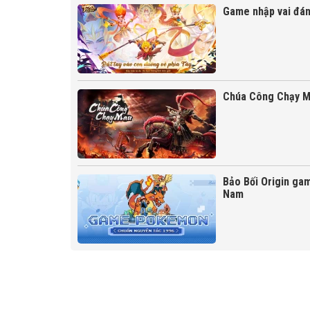
Game nhập vai đán
Chúa Công Chạy Ma
Bảo Bối Origin ga
Nam