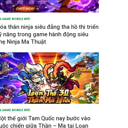
N GAME MOBILE MỚI
óa thân ninja siêu đẳng tha hồ thi triển
ỹ năng trong game hành động siêu
hẹ Ninja Ma Thuật
N GAME MOBILE MỚI
ột thế giới Tam Quốc nay bước vào
uộc chiến giữa Thần – Ma tại Loạn