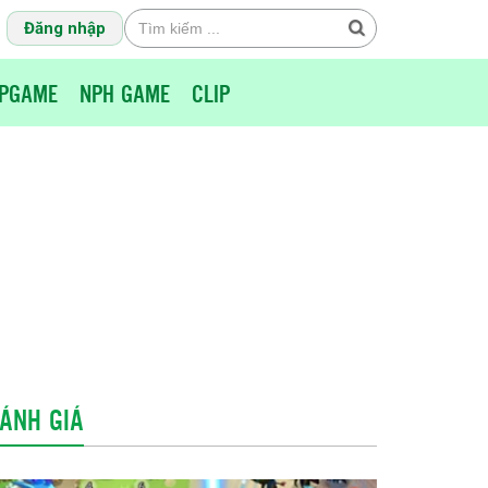
Đăng nhập
PGAME
NPH GAME
CLIP
ÁNH GIÁ