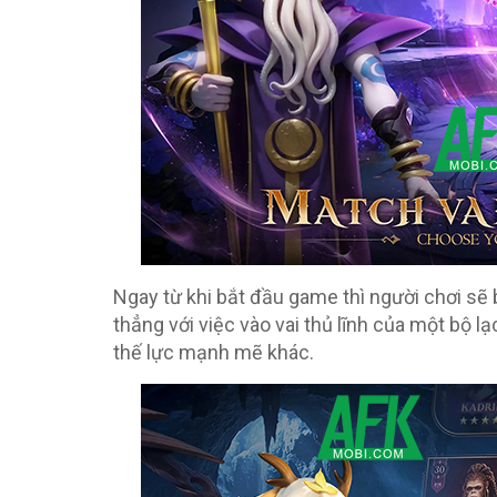
Ngay từ khi bắt đầu game thì người chơi sẽ
thẳng với việc vào vai thủ lĩnh của một bộ 
thế lực mạnh mẽ khác.