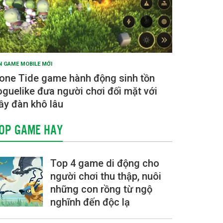
N GAME MOBILE MỚI
one Tide game hành động sinh tồn
oguelike đưa người chơi đối mặt với
ầy đàn khô lâu
OP GAME HAY
Top 4 game di động cho
người chơi thu thập, nuôi
những con rồng từ ngộ
nghĩnh đến độc lạ