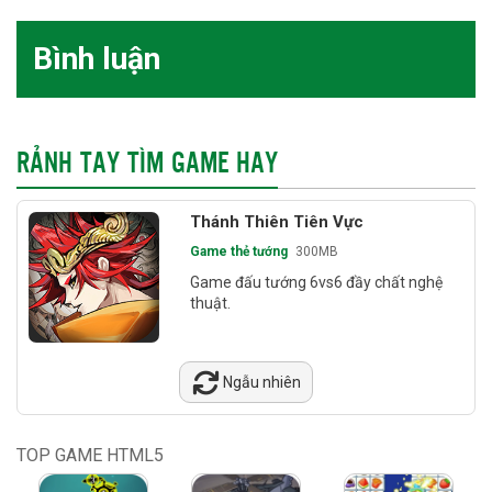
Bình luận
RẢNH TAY TÌM GAME HAY
Thánh Thiên Tiên Vực
Game thẻ tướng
300MB
Game đấu tướng 6vs6 đầy chất nghệ
thuật.
Ngẫu nhiên
TOP GAME HTML5