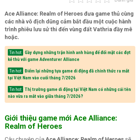
Ace Alliance: Realm of Heroes đưa game thủ cùng
các nhà vô địch dũng cảm bắt đầu một cuộc hành
trình phiêu lưu sử thi đến vùng đất Vathria đầy mê
hoặc.
Gầy dựng những trận hình anh hùng để đối mặt các đợt
Tin hot
kẻ thù với game Adventurer Alliance
Điểm lại những tựa game di động đã chính thức ra mắt
Tin hot
tại Việt Nam vào cuối tháng 7/2026
Thị trường game di động tại Việt Nam có những cái tên
Tin hot
nào vừa ra mắt vào giữa tháng 7/2026?
Giới thiệu game mới Ace Alliance:
Realm of Heroes
Câu chuyện của
Ace Alliance: Realm of Heroes
sẽ