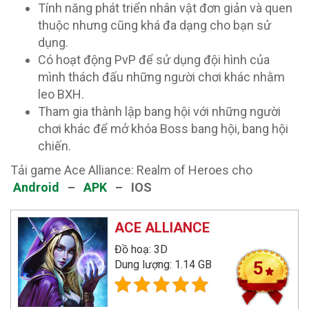
Tính năng phát triển nhân vật đơn giản và quen
thuộc nhưng cũng khá đa dạng cho bạn sử
dụng.
Có hoạt động PvP để sử dụng đội hình của
mình thách đấu những người chơi khác nhằm
leo BXH.
Tham gia thành lập bang hội với những người
chơi khác để mở khóa Boss bang hội, bang hội
chiến.
Tải game Ace Alliance: Realm of Heroes cho
Android
–
APK
– IOS
ACE ALLIANCE
Đồ hoạ: 3D
Dung lượng: 1.14 GB
5