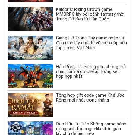
Kaldoris: Rising Crown game
MMORPG lấy bối cảnh fantasy thời
Trung Cổ đến từ Hàn Quốc
Giang Hồ Trong Tay game nhập vai
đơn giản lấy chủ đề võ hiệp cập bến
thị trường Việt Nam
Đảo Rồng Tái Sinh game phòng thủ
nhàn rỗi với cơ chế ấp trứng kết
hợp hợp nhất
Tổng hợp gift code game Khế Ước
Rồng mới nhất trong tháng
Đạo Hữu Tu Tiên Không game hành
động sinh tồn roguelike đơn giản
lấy chủ đề tiên hiệp