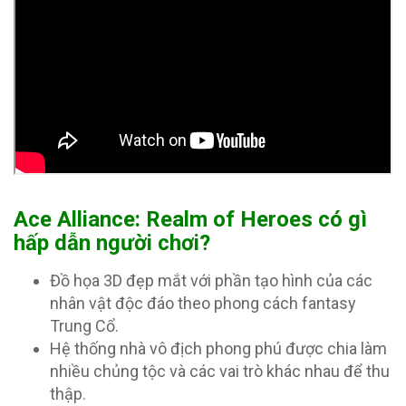
Ace Alliance: Realm of Heroes có gì
hấp dẫn người chơi?
Đồ họa 3D đẹp mắt với phần tạo hình của các
nhân vật độc đáo theo phong cách fantasy
Trung Cổ.
Hệ thống nhà vô địch phong phú được chia làm
nhiều chủng tộc và các vai trò khác nhau để thu
thập.