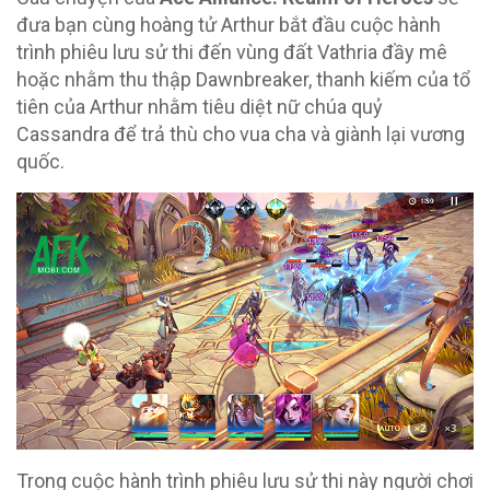
đưa bạn cùng hoàng tử Arthur bắt đầu cuộc hành
trình phiêu lưu sử thi đến vùng đất Vathria đầy mê
hoặc nhằm thu thập Dawnbreaker, thanh kiếm của tổ
tiên của Arthur nhằm tiêu diệt nữ chúa quỷ
Cassandra để trả thù cho vua cha và giành lại vương
quốc.
Trong cuộc hành trình phiêu lưu sử thi này người chơi