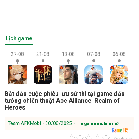
Lịch game
27-08
21-08
13-08
07-08
06-08
Bắt đầu cuộc phiêu lưu sử thi tại game đấu
tướng chiến thuật Ace Alliance: Realm of
Heroes
Team AFKMobi - 30/08/2025 -
Tin game mobile mới
Đánh giá