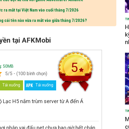
c ra mắt tại Việt Nam vào cuối tháng 7/2026
TI
ng cái tên nào vừa ra mắt vào giữa tháng 7/2026?
H
k
uyền tại AFKMobi
n
5
g: 50MB
5/5 - (100 bình chọn)
Tải xuống
Tải xuống
 Lạc H5 nắm trùm server từ A đến Á
TI
M
c
hơi nhập vai đấu pet chưa bao giờ hết chán