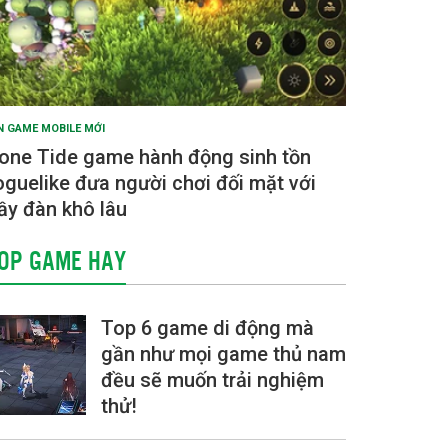
N GAME MOBILE MỚI
one Tide game hành động sinh tồn
oguelike đưa người chơi đối mặt với
ầy đàn khô lâu
OP GAME HAY
Top 6 game di động mà
gần như mọi game thủ nam
đều sẽ muốn trải nghiệm
thử!