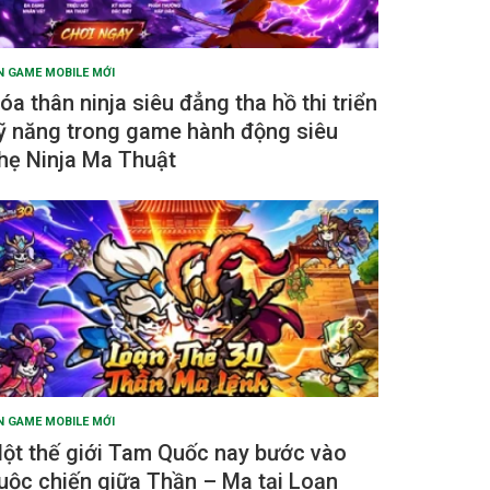
N GAME MOBILE MỚI
óa thân ninja siêu đẳng tha hồ thi triển
ỹ năng trong game hành động siêu
hẹ Ninja Ma Thuật
N GAME MOBILE MỚI
ột thế giới Tam Quốc nay bước vào
uộc chiến giữa Thần – Ma tại Loạn