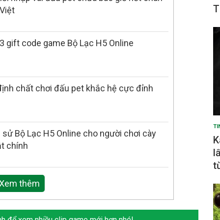
T
Việt
 gift code game Bộ Lạc H5 Online
ịnh chất chơi đấu pet khắc hệ cực đỉnh
TI
 sử Bộ Lạc H5 Online cho người chơi cày
K
ật chính
l
t
Xem thêm
h để xem nhiều clip game mới hơn nhé!