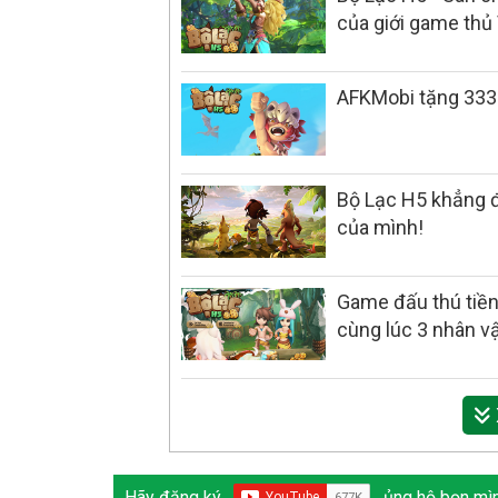
của giới game thủ 
AFKMobi tặng 3333
Bộ Lạc H5 khẳng đ
của mình!
Game đấu thú tiền
cùng lúc 3 nhân v
Hãy đăng ký
ủng hộ bọn mìn