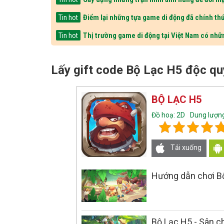
Điểm lại những tựa game di động đã chính thứ
Tin hot
Thị trường game di động tại Việt Nam có nhữ
Tin hot
Lấy gift code Bộ Lạc H5 độc q
BỘ LẠC H5
Đồ hoạ: 2D
Dung lượn
Tải xuống
Hướng dẫn chơi Bộ
Bộ Lạc H5 - Sân c