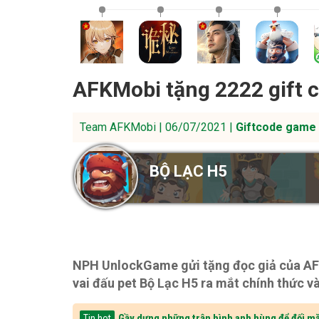
AFKMobi tặng 2222 gift 
Team AFKMobi | 06/07/2021 |
Giftcode game 
BỘ LẠC H5
NPH UnlockGame gửi tặng đọc giả của AFK
vai đấu pet Bộ Lạc H5 ra mắt chính thức v
Gầy dựng những trận hình anh hùng để đối mặ
Tin hot