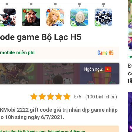
code game Bộ Lạc H5
mobile miễn phí
TI
Đ
Ngôn ngữ:
c
l
5/5 - (100 bình chọn)
Mobi 2222 gift code giá trị nhân dịp game nhập
ào 10h sáng ngày 6/7/2021.
t các đợt kẻ thù với game Adventurer Alliance