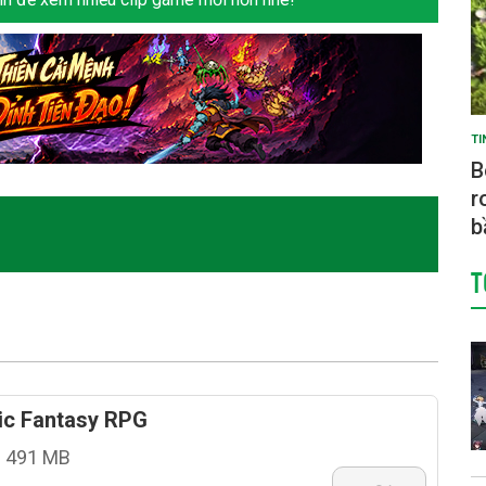
TI
B
r
b
T
ic Fantasy RPG
491 MB