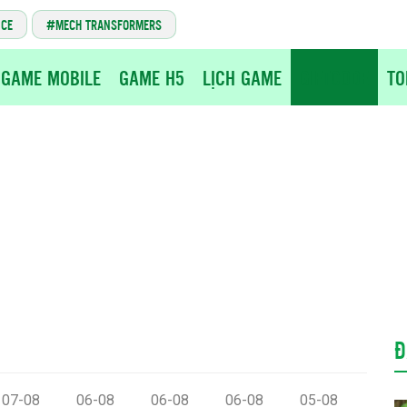
NCE
MECH TRANSFORMERS
GAME MOBILE
GAME H5
LỊCH GAME
GIFTCODE
TO
Đ
07-08
06-08
06-08
06-08
05-08