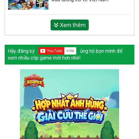
Xem thêm
Hãy đăng ký
ủng hộ bọn mình để
xem nhiều clip game mới hơn nhé!