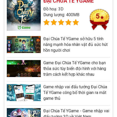
ĐẠI CHÚA TỂ YGAME
Đồ hoạ: 3D
Dung lượng: 400MB
5
Đại Chúa Tể YGame sở hữu 5 tính
năng mạnh hóa nhân vật đủ sức hút
hồn người chơi
Game Đại Chúa Tể YGame cho bạn
thỏa sức tùy biến đội hình với hàng
trăm cách kết hợp khác nhau
Game nhập vai đấu tướng Đại Chúa
Tể YGame công bố thời gian ra mắt
game thủ
Đại Chúa Tể YGame - Game nhập vai
đấu tướng 3D về Việt Nam