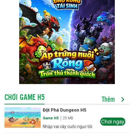
CHƠI GAME H5
Thêm
Đột Phá Dungeon H5
Game H5
25 MB
Chơi ngay
Nhập vai cày cuốc ngục tối.