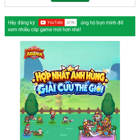
Hãy đăng ký
ủng hộ bọn mình để
xem nhiều clip game mới hơn nhé!