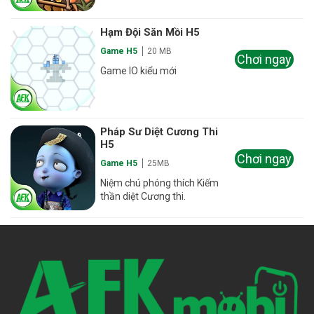
Hạm Đội Săn Mồi H5
Game H5
20 MB
Chơi ngay
Game IO kiểu mới
Pháp Sư Diệt Cương Thi
H5
Chơi ngay
Game H5
25MB
Niệm chú phóng thích Kiếm
thần diệt Cương thi.