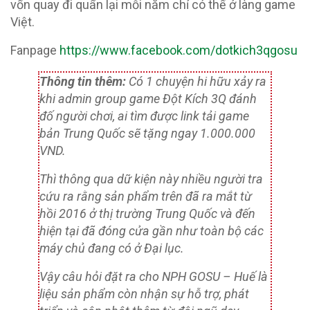
vốn quay đi quẩn lại mỗi năm chỉ có thế ở làng game
Việt.
Fanpage
https://www.facebook.com/dotkich3qgosu
Thông tin thêm:
Có 1 chuyện hi hữu xảy ra
khi admin group game Đột Kích 3Q đánh
đố người chơi, ai tìm được link tải game
bản Trung Quốc sẽ tặng ngay 1.000.000
VND.
Thì thông qua dữ kiện này nhiều người tra
cứu ra rằng sản phẩm trên đã ra mắt từ
hồi 2016 ở thị trường Trung Quốc và đến
hiện tại đã đóng cửa gần như toàn bộ các
máy chủ đang có ở Đại lục.
Vậy câu hỏi đặt ra cho NPH GOSU – Huế là
liệu sản phẩm còn nhận sự hỗ trợ, phát