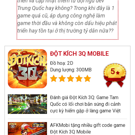
triển và cập nhật thêm từ đội ngũ dev
Trung Quốc hay không? Trong khi đây là 1
game quá cũ, áp dụng công nghệ làm
game thời đầu và không còn dấu hiệu phát
triển hay tồn tại ở thị trường tỷ dân nữa??
ĐỘT KÍCH 3Q MOBILE
Đồ hoạ: 2D
Dung lượng: 300MB
5
Đánh giá Đột Kích 3Q: Game Tam
Quốc có lối chơi bắn súng đi cảnh
cực kỳ hiếm gặp ở làng game Việt
AFKMobi tặng nhiều gift code game
Đột Kích 3Q Mobile