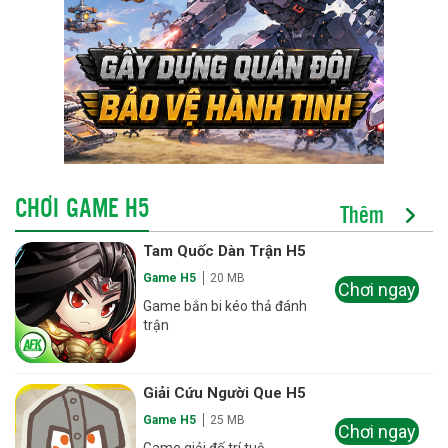
CHƠI GAME H5
Thêm
Tam Quốc Dàn Trận H5
Game H5
20 MB
Chơi ngay
Game bắn bi kéo thả đánh
trận
Giải Cứu Người Que H5
Game H5
25 MB
Chơi ngay
Game giải đố trí tuệ