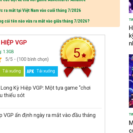
c ra mắt tại Việt Nam vào cuối tháng 7/2026
TI
ng cái tên nào vừa ra mắt vào giữa tháng 7/2026?
H
k
 HIỆP VGP
n
5
: 1.3GB
5/5 - (100 bình chọn)
Tải xuống
Tải xuống
 Long Kỳ Hiệp VGP: Một tựa game "chơi
u thiếu sót
p VGP ấn định ngày ra mắt vào đầu tháng
TI
M
c