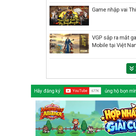
Game nhập vai Thi
VGP sắp ra mắt ga
Mobile tại Việt N
Hãy đăng ký
ủng hộ bọn mìn