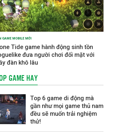
N GAME MOBILE MỚI
one Tide game hành động sinh tồn
oguelike đưa người chơi đối mặt với
ầy đàn khô lâu
OP GAME HAY
Top 6 game di động mà
gần như mọi game thủ nam
đều sẽ muốn trải nghiệm
thử!