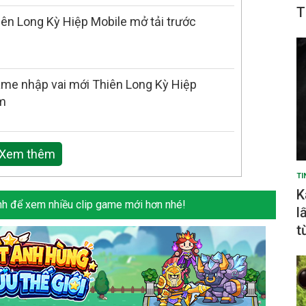
T
ên Long Kỳ Hiệp Mobile mở tải trước
me nhập vai mới Thiên Long Kỳ Hiệp
am
Xem thêm
TI
K
h để xem nhiều clip game mới hơn nhé!
l
t