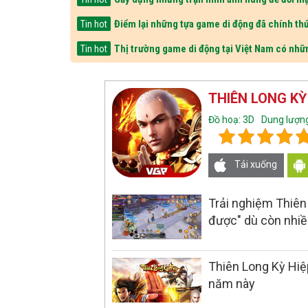
Điểm lại những tựa game di động đã chính thứ
Tin hot
Thị trường game di động tại Việt Nam có nhữ
Tin hot
THIÊN LONG KỲ
Đồ hoạ: 3D
Dung lượng
Tải xuống
Trải nghiệm Thiên
được" dù còn nhiề
Thiên Long Kỳ Hiệ
năm này