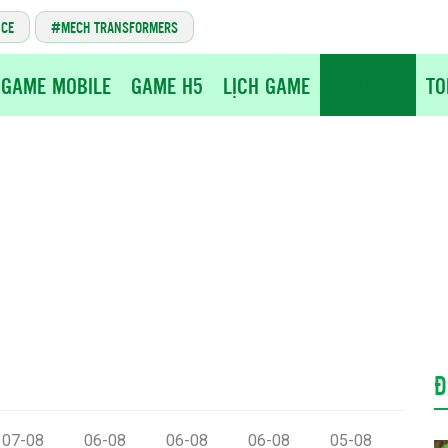
NCE
MECH TRANSFORMERS
GAME MOBILE
GAME H5
LỊCH GAME
GIFTCODE
TO
Đ
07-08
06-08
06-08
06-08
05-08