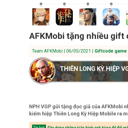
AFKMobi tặng nhiều gift 
Team AFKMobi | 06/05/2021 |
Giftcode game 
THIÊN LONG KỲ HIỆP V
NPH VGP gửi tặng đọc giả của AFKMobi nhi
kiếm hiệp Thiên Long Kỳ Hiệp Mobile ra m
Gầy dựng những trận hình anh hùng để đối mặ
Tin hot