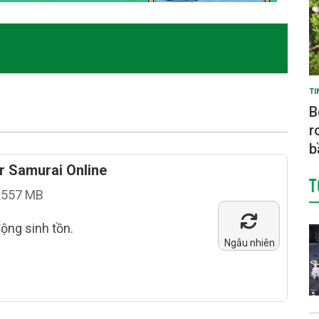
TI
B
r
b
r Samurai Online
T
557 MB
ộng sinh tồn.
Ngẫu nhiên