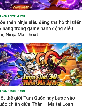
N GAME MOBILE MỚI
óa thân ninja siêu đẳng tha hồ thi triển
ỹ năng trong game hành động siêu
hẹ Ninja Ma Thuật
N GAME MOBILE MỚI
ột thế giới Tam Quốc nay bước vào
uộc chiến giữa Thần – Ma tại Loạn