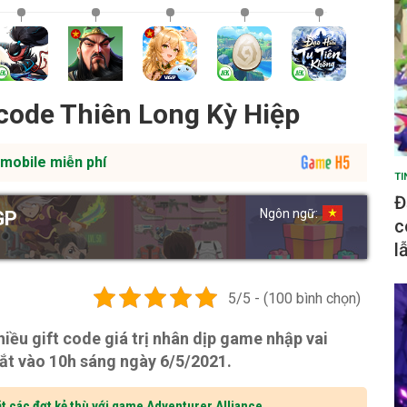
code Thiên Long Kỳ Hiệp
mobile miễn phí
TI
Đ
Ngôn ngữ:
GP
c
l
5/5 - (100 bình chọn)
ều gift code giá trị nhân dịp game nhập vai
ắt vào 10h sáng ngày 6/5/2021.
t các đợt kẻ thù với game Adventurer Alliance