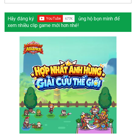
Hãy đăng ký
ủng hộ bọn mình để
xem nhiều clip game mới hơn nhé!