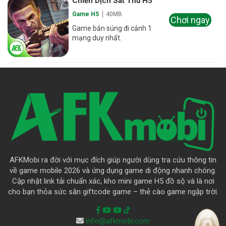
Chiến Dịch Sát Thủ H5
Game H5
40MB
Chơi ngay
Game bắn súng đi cảnh 1
mạng duy nhất.
AFKMobi ra đời với mục đích giúp người dùng tra cứu thông tin
về game mobile 2026 và ứng dụng game di động nhanh chóng.
Cập nhật link tải chuẩn xác, kho mini game H5 đồ sộ và là nơi
cho bạn thỏa sức săn giftcode game – thẻ cào game ngập trời.
info@afkmobi.com