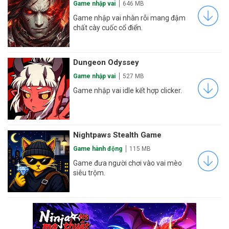
Game nhập vai
646 MB
Game nhập vai nhàn rỗi mang đậm
chất cày cuốc cổ điển.
Dungeon Odyssey
Game nhập vai
527 MB
Game nhập vai idle kết hợp clicker.
Nightpaws Stealth Game
Game hành động
115 MB
Game đưa người chơi vào vai mèo
siêu trộm.