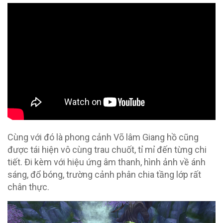
Cùng với đó là phong cảnh Võ lâm Giang hồ cũng
được tái hiện vô cùng trau chuốt, tỉ mỉ đến từng chi
tiết. Đi kèm với hiệu ứng âm thanh, hình ảnh về ánh
sáng, đổ bóng, trường cảnh phân chia tầng lớp rất
chân thực.