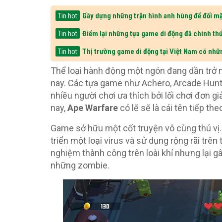
Gầy dựng những trận hình anh hùng để đối mặ
Tin hot
Điểm lại những tựa game di động đã chính thứ
Tin hot
Thị trường game di động tại Việt Nam có nhữ
Tin hot
Thể loại hành động một ngón đang dần trở n
nay. Các tựa game như Achero, Arcade Hun
nhiều người chơi ưa thích bởi lối chơi đơn g
nay,
Ape Warfare
có lẽ sẽ là cái tên tiếp the
Game sở hữu một cốt truyện vô cùng thú vị. 
triển một loại virus và sử dụng rộng rãi trên 
nghiệm thành công trên loài khỉ nhưng lại g
những zombie.