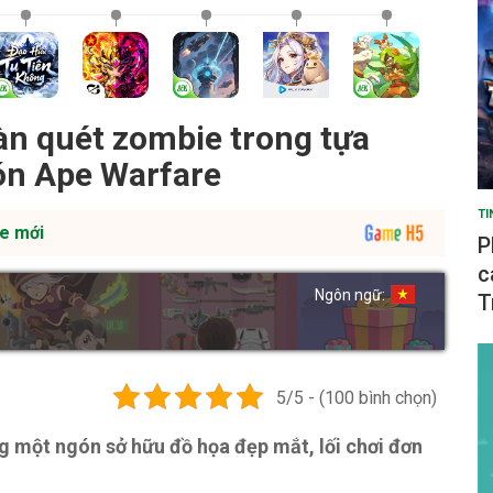
àn quét zombie trong tựa
n Ape Warfare
TI
e mới
P
c
Ngôn ngữ:
T
5/5 - (100 bình chọn)
 một ngón sở hữu đồ họa đẹp mắt, lối chơi đơn