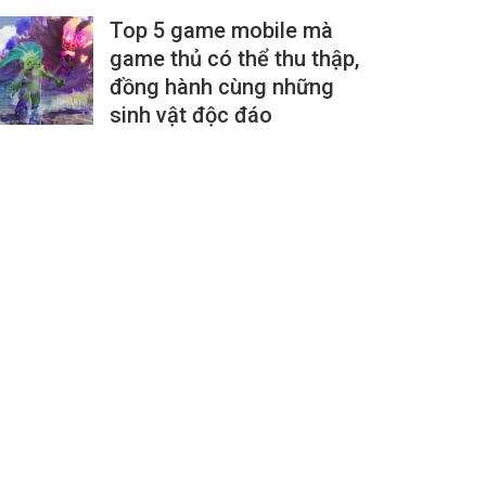
Top 5 game mobile mà
game thủ có thể thu thập,
đồng hành cùng những
sinh vật độc đáo