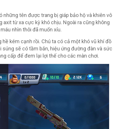
ó những tên được trang bị giáp bảo hộ và khiên vô
 axit từ xa cực kỳ khó chịu. Ngoài ra cũng không
 máu nhìn thôi đã muốn xỉu.
hề kém cạnh rồi. Chú ta có cả một khó vũ khí đồ
oại súng sẽ có tầm bắn, hiệu ứng đường đàn và sức
g cấp để đem lại lợi thế cho các màn chơi.