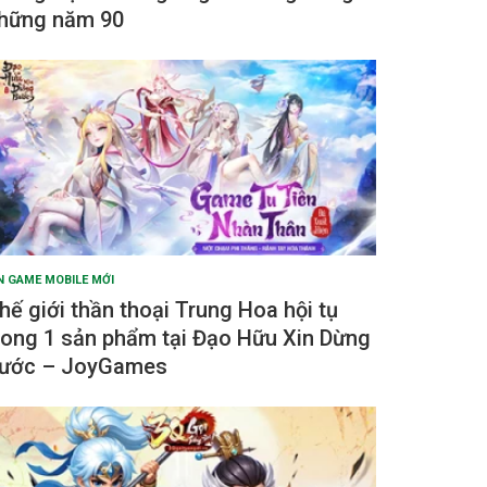
hững năm 90
N GAME MOBILE MỚI
hế giới thần thoại Trung Hoa hội tụ
rong 1 sản phẩm tại Đạo Hữu Xin Dừng
ước – JoyGames