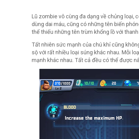
Lũ zombie vô cùng đa dạng về chủng loại, c
dùng dai máu, cũng có những tên biến phóng
thể thiếu những tên trùm khổng lồ với thanh
Tất nhiên sức mạnh của chú khỉ cũng không 
sộ với rất nhiều loại súng khác nhau. Mỗi l
mạnh khác nhau. Tất cả đều có thể được nân