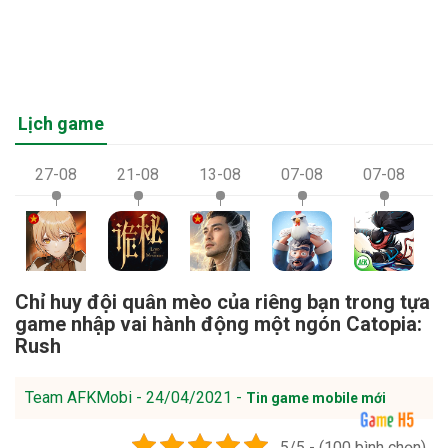
Lịch game
27-08
21-08
13-08
07-08
07-08
Chỉ huy đội quân mèo của riêng bạn trong tựa
game nhập vai hành động một ngón Catopia:
Rush
Team AFKMobi - 24/04/2021 -
Tin game mobile mới
5/5 - (100 bình chọn)