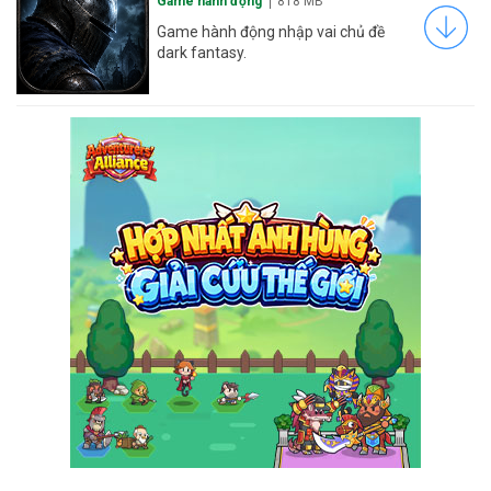
Game hành động
818 MB
Game hành động nhập vai chủ đề
dark fantasy.