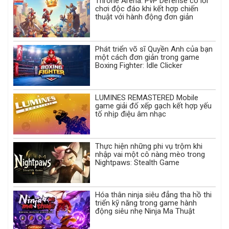
Throne Arena: PvP Defense có lối
chơi độc đáo khi kết hợp chiến
thuật với hành động đơn giản
Phát triển võ sĩ Quyền Anh của bạn
một cách đơn giản trong game
Boxing Fighter: Idle Clicker
LUMINES REMASTERED Mobile
game giải đố xếp gạch kết hợp yếu
tố nhịp điệu âm nhạc
Thực hiện những phi vụ trộm khi
nhập vai một cô nàng mèo trong
Nightpaws: Stealth Game
Hóa thân ninja siêu đẳng tha hồ thi
triển kỹ năng trong game hành
động siêu nhẹ Ninja Ma Thuật