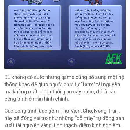
Dù không có auto nhưng game cũng bổ sung một hệ
thống khác để giúp người chơi tự “farm” tài nguyên
mà không mất nhiều thời gian cày cuốc, đó là các
công trình ở màn hình chính.
Các công trình bao gồm Thư Viện, Chợ, Nông Trại…
này sẽ đóng vai trò như những “cỗ máy” tự động sản
xuất tài nguyên vàng, tinh thạch, điểm kinh nghiệm…