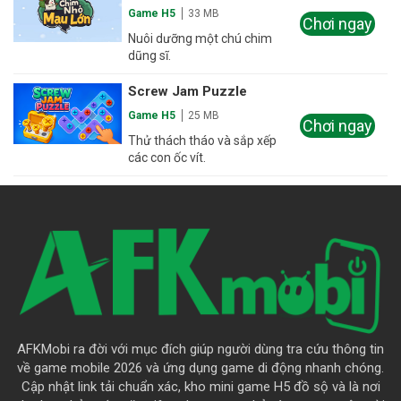
Game H5
33 MB
Chơi ngay
Nuôi dưỡng một chú chim
dũng sĩ.
Screw Jam Puzzle
Game H5
25 MB
Chơi ngay
Thử thách tháo và sắp xếp
các con ốc vít.
AFKMobi ra đời với mục đích giúp người dùng tra cứu thông tin
về game mobile 2026 và ứng dụng game di động nhanh chóng.
Cập nhật link tải chuẩn xác, kho mini game H5 đồ sộ và là nơi