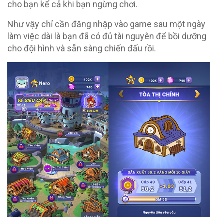
cho bạn kể cả khi bạn ngừng chơi.
Như vậy chỉ cần đăng nhập vào game sau một ngày
làm việc dài là bạn đã có đủ tài nguyên để bồi dưỡng
cho đội hình và sẵn sàng chiến đấu rồi.