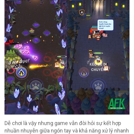
Dễ chơi là vậy nhưng game vẫn đòi hỏi sự kết hợp
nhuần nhuyễn giữa ngón tay và khả năng xử lý nhanh