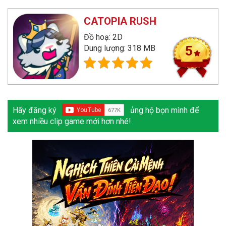
CATOPIA RUSH
Đồ hoạ: 2D
Dung lượng: 318 MB
5
Hãy đăng ký
ủng hộ bọn mình để
xem nhiều clip game mới hơn nhé!