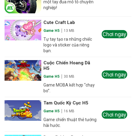
một tay đua mô tô chuyên
nghiệp!
Cute Craft Lab
Game H5
13 MB
Chơi ngay
Tự tay tạo ra những chiếc
logo và sticker của riêng
bạn.
Cuộc Chiến Hoang Dã
H5
Chơi ngay
Game H5
30 MB
Game MOBA kết hợp “chạy
bo”.
Tam Quốc Kỳ Cục H5
Game H5
16 MB
Chơi ngay
Game chiến thuật thẻ tướng
hài hước.