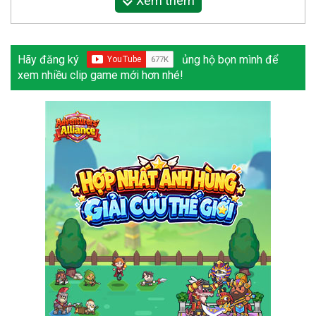
Xem thêm
Hãy đăng ký
ủng hộ bọn mình để
xem nhiều clip game mới hơn nhé!