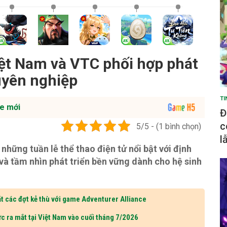
ệt Nam và VTC phối hợp phát
huyên nghiệp
TI
e mới
Đ
c
5/5 - (1 bình chọn)
l
hững tuần lễ thể thao điện tử nổi bật với định
và tầm nhìn phát triển bền vững dành cho hệ sinh
t các đợt kẻ thù với game Adventurer Alliance
c ra mắt tại Việt Nam vào cuối tháng 7/2026