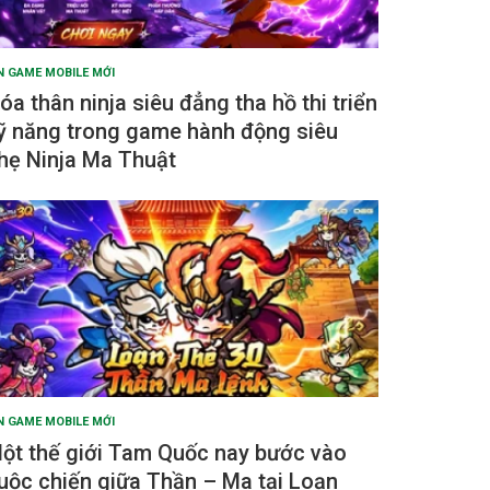
N GAME MOBILE MỚI
óa thân ninja siêu đẳng tha hồ thi triển
ỹ năng trong game hành động siêu
hẹ Ninja Ma Thuật
N GAME MOBILE MỚI
ột thế giới Tam Quốc nay bước vào
uộc chiến giữa Thần – Ma tại Loạn