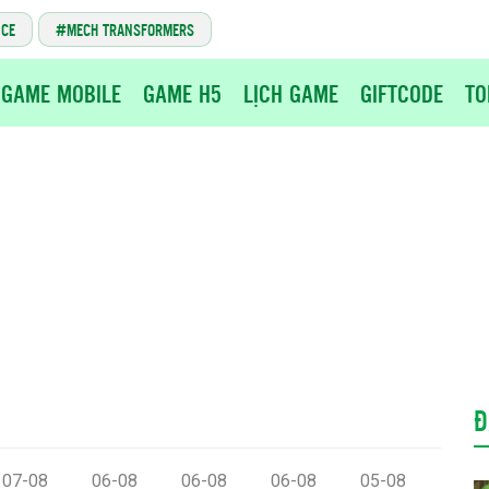
NCE
MECH TRANSFORMERS
GAME MOBILE
GAME H5
LỊCH GAME
GIFTCODE
TO
Đ
07-08
06-08
06-08
06-08
05-08