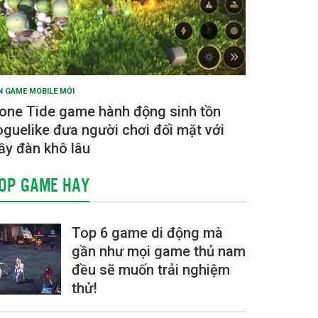
N GAME MOBILE MỚI
one Tide game hành động sinh tồn
oguelike đưa người chơi đối mặt với
ầy đàn khô lâu
OP GAME HAY
Top 6 game di động mà
gần như mọi game thủ nam
đều sẽ muốn trải nghiệm
thử!