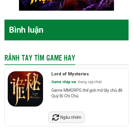
Bình luận
RẢNH TAY TÌM GAME HAY
Lord of Mysteries
Game nhập vai
Đang cập nhật
Game MMORPG thế giới mở lấy chủ đề
Quỷ Bí Chi Chủ.
Ngẫu nhiên