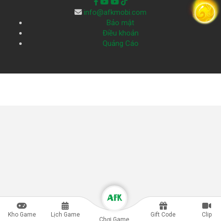
info@afkmobi.com
Bảo mật
Điều khoản
Quảng Cáo
Kho Game
Lịch Game
Gift Code
Clip
Chơi Game