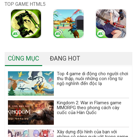
TOP GAME HTML5
CÙNG MỤC
ĐANG HOT
Top 4 game di động cho người chơi
thu thập, nuôi những con rồng từ
ngộ nghĩnh đến độc lạ
Kingdom 2: War in Flames game
MMORPG theo phong cách cày
cuốc của Hàn Quốc
Xây dựng đội hình của bạn với
những cô nàng quái vật trong game