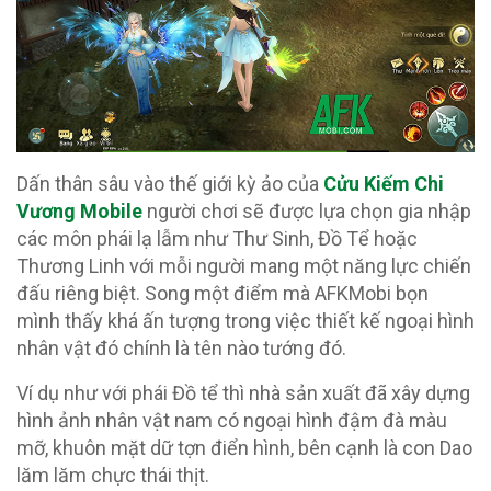
Dấn thân sâu vào thế giới kỳ ảo của
Cửu Kiếm Chi
Vương Mobile
người chơi sẽ được lựa chọn gia nhập
các môn phái lạ lẫm như Thư Sinh, Đồ Tể hoặc
Thương Linh với mỗi người mang một năng lực chiến
đấu riêng biệt. Song một điểm mà AFKMobi bọn
mình thấy khá ấn tượng trong việc thiết kế ngoại hình
nhân vật đó chính là tên nào tướng đó.
Ví dụ như với phái Đồ tể thì nhà sản xuất đã xây dựng
hình ảnh nhân vật nam có ngoại hình đậm đà màu
mỡ, khuôn mặt dữ tợn điển hình, bên cạnh là con Dao
lăm lăm chực thái thịt.