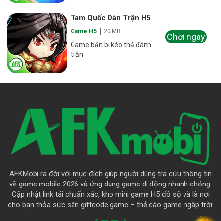
Tam Quốc Dàn Trận H5
Game H5
20 MB
Chơi ngay
Game bắn bi kéo thả đánh
trận
AFKMobi ra đời với mục đích giúp người dùng tra cứu thông tin
về game mobile 2026 và ứng dụng game di động nhanh chóng.
Cập nhật link tải chuẩn xác, kho mini game H5 đồ sộ và là nơi
cho bạn thỏa sức săn giftcode game – thẻ cào game ngập trời.