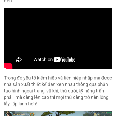
đến.
Trong đó yếu tố kiếm hiệp và tiên hiệp nhập ma được
nhà sản xuất thiết kế đan xen nhau thông qua phần
tạo hình ngoại trang, vũ khí, thú cưỡi, kỹ năng trấn
phái…mà càng lên cao thì mọi thứ càng trở nên lộng
lẫy, lấp lánh hơn!