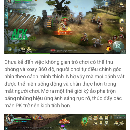
Chưa kể đến việc không gian trò chơi có thể thu
phóng và xoay 360 độ, người chơi tự điều chỉnh góc
nhìn theo cách mình thích. Nhờ vậy mà mọi cảnh vật
được thể hiện sống động và chân thực hơn trong
mắt người chơi. Mở ra một thế giới kỳ ảo pha trộn
bằng những hiệu ứng ánh sáng rực rỡ, thúc đẩy các
màn PK trở nên kịch tích hơn.