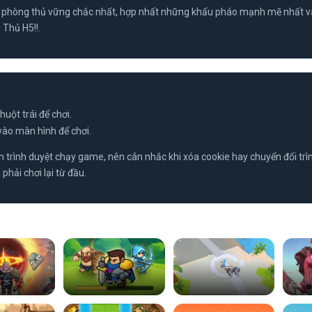
 phòng thủ vững chắc nhất, hợp nhất những khẩu pháo mạnh mẽ nhất v
 Thủ H5!!.
huột trái để chơi.
ào màn hình để chơi.
rên trình duyệt chạy game, nên cân nhắc khi xóa cookie hay chuyển đổi tr
 phải chơi lại từ đầu.