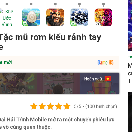
Tặc mũ rơm kiểu rảnh tay
e
TI
e mới
M
c
Ngôn ngữ:
T
5/5 - (100 bình chọn)
ại Hải Trình Mobile mở ra một chuyến phiêu lưu
le vô cùng quen thuộc.