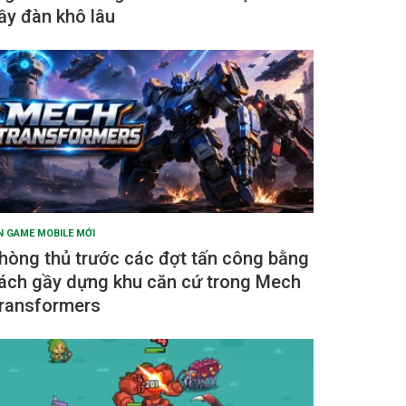
ầy đàn khô lâu
N GAME MOBILE MỚI
hòng thủ trước các đợt tấn công bằng
ách gầy dựng khu căn cứ trong Mech
ransformers