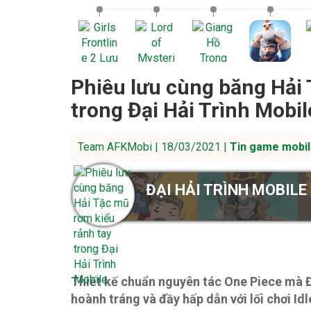
Phiêu lưu cùng băng Hải 
trong Đại Hải Trình Mobil
Team AFKMobi | 18/03/2021 |
Tin game mobil
ĐẠI HẢI TRÌNH MOBILE
Thiết kế chuẩn nguyên tác One Piece mà Đ
hoành tráng và đầy hấp dẫn với lối chơi Id