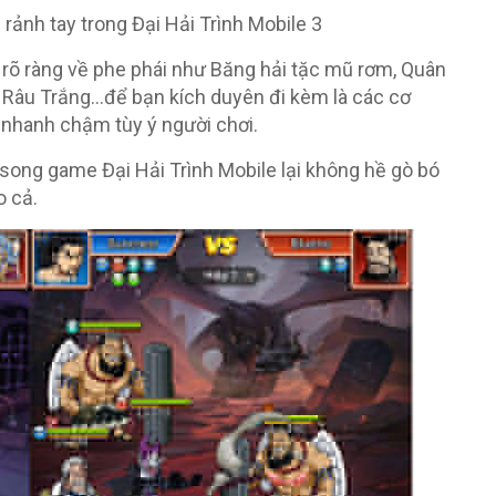
 rõ ràng về phe phái như Băng hải tặc mũ rơm, Quân
 Râu Trắng…để bạn kích duyên đi kèm là các cơ
 nhanh chậm tùy ý người chơi.
song game Đại Hải Trình Mobile lại không hề gò bó
o cả.