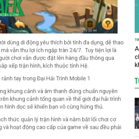
TI
ời dùng di động yêu thích bởi tính đa dụng, dễ thao
A
mà vẫn thu lợi ích ngập tràn 24/7. Tuy tiện lợi là
c
gười chơi vẫn được đặt lên hàng đầu thông qua
k
ắp xếp trận hình, kích thuộc tính Hệ.
T
ằng khung cảnh và âm thanh đúng chuẩn nguyên
ên khung cảnh tổng quan về thế giới đại hải trình
n hình dọc sẽ khiến bạn vô cùng hứng thú.
ch thức quản lý trận hình và nắm bắt lối chơi cơ
ng và hoạt động cao cấp của game về sau đều phải