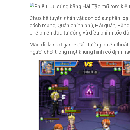
Chưa kể tuyến nhân vật còn có sự phân loại
cách mạng, Quân chính phủ, Hải quân, Băng
chế chiến đấu tự động và điều chỉnh tốc độ
Mặc dù là một game đấu tướng chiến thuật 
người chơi trong một khung hình cố định nà