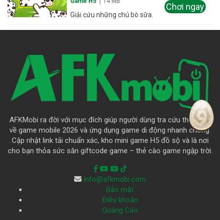
Game H5
14 MB
Chơi ngay
Giải cứu những chú bò sữa.
AFKMobi ra đời với mục đích giúp người dùng tra cứu thông tin
về game mobile 2026 và ứng dụng game di động nhanh chóng.
Cập nhật link tải chuẩn xác, kho mini game H5 đồ sộ và là nơi
cho bạn thỏa sức săn giftcode game – thẻ cào game ngập trời.
info@afkmobi.com
Bảo mật
Điều khoản
Quảng Cáo