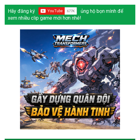
Hãy đăng ký
ủng hộ bọn mình để
xem nhiều clip game mới hơn nhé!