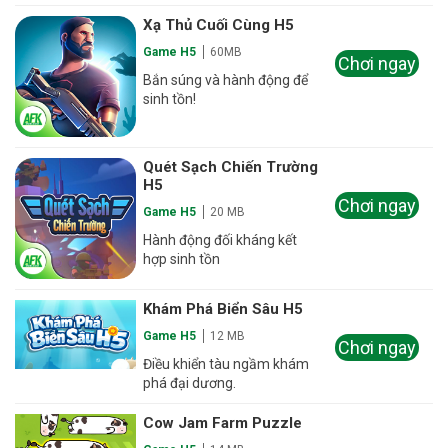
Xạ Thủ Cuối Cùng H5
Game H5
60MB
Chơi ngay
Bắn súng và hành động để
sinh tồn!
Quét Sạch Chiến Trường
H5
Chơi ngay
Game H5
20 MB
Hành động đối kháng kết
hợp sinh tồn
Khám Phá Biển Sâu H5
Game H5
12 MB
Chơi ngay
Điều khiển tàu ngầm khám
phá đại dương.
Cow Jam Farm Puzzle