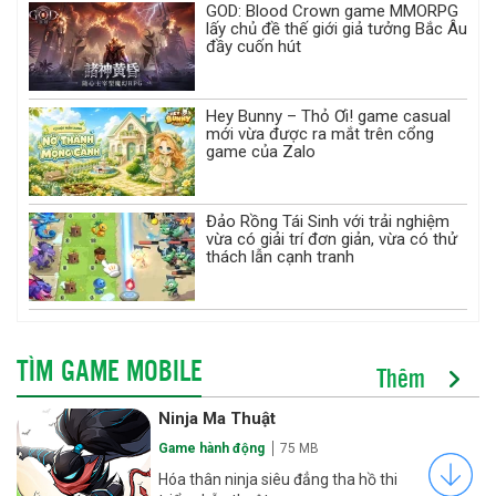
GOD: Blood Crown game MMORPG
lấy chủ đề thế giới giả tưởng Bắc Âu
đầy cuốn hút
Hey Bunny – Thỏ Ơi! game casual
mới vừa được ra mắt trên cổng
game của Zalo
Đảo Rồng Tái Sinh với trải nghiệm
vừa có giải trí đơn giản, vừa có thử
thách lẫn cạnh tranh
TÌM GAME MOBILE
Thêm
Ninja Ma Thuật
Game hành động
75 MB
Hóa thân ninja siêu đẳng tha hồ thi