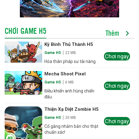
CHƠI GAME H5
Thêm
Kỳ Binh Thủ Thành H5
Game H5
22 MB
Chơi ngay
Hóa thân pháp sư tài năng.
Mecha Shoot Pixel
Game H5
6 MB
Chơi ngay
Điều khiển anh hùng chiến
đấu.
Thiện Xạ Diệt Zombie H5
Game H5
20 MB
Chơi ngay
Cố gắng nhắm bắn cho thật
chuẩn xác!