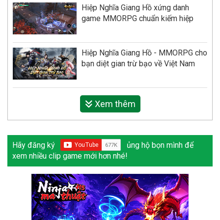
Hiệp Nghĩa Giang Hồ xứng danh
game MMORPG chuẩn kiếm hiệp
Hiệp Nghĩa Giang Hồ - MMORPG cho
bạn diệt gian trừ bạo về Việt Nam
Xem thêm
Hãy đăng ký
ủng hộ bọn mình để
xem nhiều clip game mới hơn nhé!