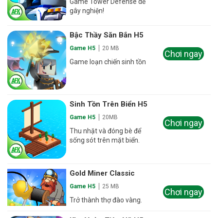
Game Tower Defense dễ
gây nghiện!
Bậc Thầy Săn Bắn H5
Game H5
20 MB
Chơi ngay
Game loạn chiến sinh tồn
Sinh Tồn Trên Biển H5
Game H5
20MB
Chơi ngay
Thu nhặt và đóng bè để
sống sót trên mặt biển.
Gold Miner Classic
Game H5
25 MB
Chơi ngay
Trở thành thợ đào vàng.