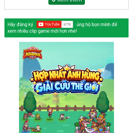
Hãy đăng ký
ủng hộ bọn mình để
xem nhiều clip game mới hơn nhé!