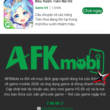
Khu Vườn Tiên Nữ H5
Game H5
120MB
Chơi ngay
Câu chuyện về các nàng
Tiên Hoa đang tồn tại trong
một khu vườn nhiệm màu.
AFKMobi ra đời với mục đích giúp người dùng tra cứu thông tin
về game mobile 2026 và ứng dụng game di động nhanh chóng.
Cập nhật link tải chuẩn xác, kho mini game H5 đồ sộ và là nơi
cho bạn thỏa sức săn giftcode game – thẻ cào game ngập trời.
info@afkmobi.com