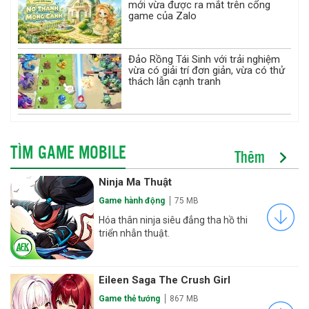
mới vừa được ra mắt trên cổng
game của Zalo
Đảo Rồng Tái Sinh với trải nghiệm
vừa có giải trí đơn giản, vừa có thử
thách lẫn cạnh tranh
TÌM GAME MOBILE
Thêm
Ninja Ma Thuật
Game hành động
75 MB
Hóa thân ninja siêu đẳng tha hồ thi
triển nhẫn thuật.
Eileen Saga The Crush Girl
Game thẻ tướng
867 MB