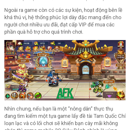
Ngoài ra game còn có các sự kiện, hoạt động bên lề
khá thú vị, hệ thống phúc lợi dày đặc mang đến cho
người chơi nhiều ưu đãi, đạt cấp VIP để mua các
phần quà hỗ trợ cho quá trình chơi.
Nhìn chung, nếu bạn là một “nông dân” thực thụ
đang tìm kiếm một tựa game lấy đề tài Tam Quốc Chí
loạn lạc và có lối chơi sẽ khiến bạn cày mãi không