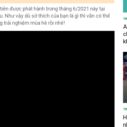
tiên được phát hành trong tháng 6/2021 này tại
. Như vậy dù sở thích của bạn là gì thì vẫn có thể
TI
 trải nghiệm mùa hè rồi nhé!
A
c
k
TI
H
n