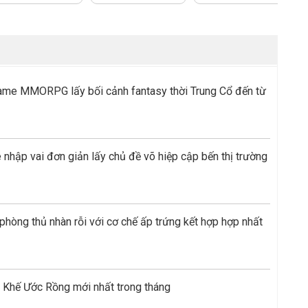
game MMORPG lấy bối cảnh fantasy thời Trung Cổ đến từ
nhập vai đơn giản lấy chủ đề võ hiệp cập bến thị trường
hòng thủ nhàn rỗi với cơ chế ấp trứng kết hợp hợp nhất
 Khế Ước Rồng mới nhất trong tháng