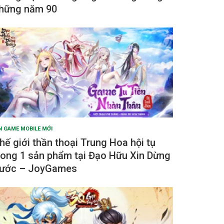
hững năm 90
N GAME MOBILE MỚI
hế giới thần thoại Trung Hoa hội tụ
rong 1 sản phẩm tại Đạo Hữu Xin Dừng
ước – JoyGames