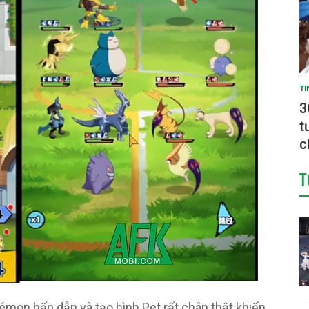
TI
3
t
c
T
mon hấp dẫn và tạo hình Pet rất chân thật khiến