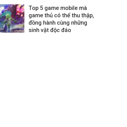
Top 5 game mobile mà
game thủ có thể thu thập,
đồng hành cùng những
sinh vật độc đáo