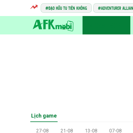
ĐẠO HỮU TU TIÊN KHÔNG
ADVENTURER ALLIA
TIN GAME MOBILE
Lịch game
27-08
21-08
13-08
07-08