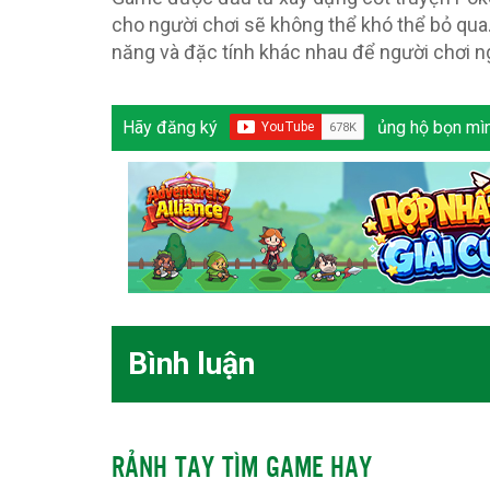
cho người chơi sẽ không thể khó thể bỏ qu
năng và đặc tính khác nhau để người chơi n
Hãy đăng ký
ủng hộ bọn mìn
Bình luận
RẢNH TAY TÌM GAME HAY