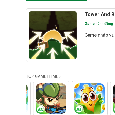
Tower And 
Game hành động
Game nhập vai
TOP GAME HTML5