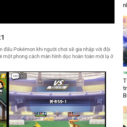
n
21
 đấu Pokémon khi người chơi sẽ gia nhập với đội
ới một phong cách màn hình dọc hoàn toàn mới lạ ở
TI
T
t
B