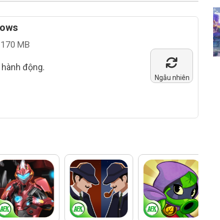
Bows
170 MB
 hành động.
Ngẫu nhiên