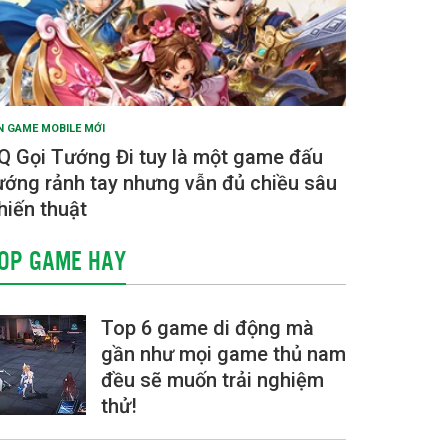
N GAME MOBILE MỚI
Q Gọi Tướng Đi tuy là một game đấu
ướng rảnh tay nhưng vẫn đủ chiều sâu
hiến thuật
OP GAME HAY
Top 6 game di động mà
gần như mọi game thủ nam
đều sẽ muốn trải nghiệm
thử!