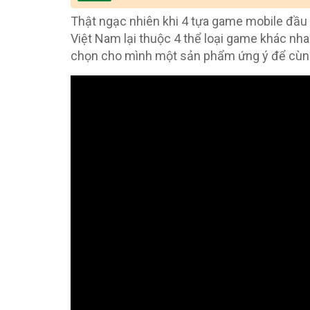
Thật ngạc nhiên khi 4 tựa game mobile đầu 
Việt Nam lại thuộc 4 thể loại game khác nhau
chọn cho mình một sản phẩm ứng ý để cùng