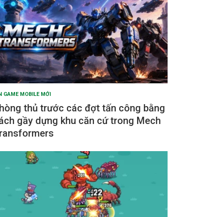
N GAME MOBILE MỚI
hòng thủ trước các đợt tấn công bằng
ách gầy dựng khu căn cứ trong Mech
ransformers