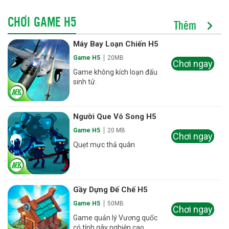
CHƠI GAME H5
Thêm
Máy Bay Loạn Chiến H5
Game H5
20MB
Chơi ngay
Game không kích loạn đấu
sinh tử.
Người Que Vô Song H5
Game H5
20 MB
Chơi ngay
Quẹt mực thả quân
Gầy Dựng Đế Chế H5
Game H5
50MB
Chơi ngay
Game quản lý Vương quốc
có tính gây nghiện cao.