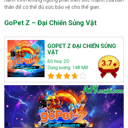
thân để có thể đủ sức bảo vệ cho thế gian.
GoPet Z – Đại Chiến Sủng Vật
GOPET Z ĐẠI CHIẾN SỦNG
VẬT
Đồ hoạ: 2D
3.7
Dung lượng: 148 MB