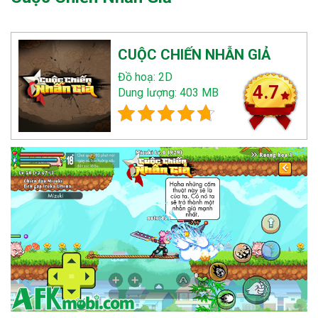
CUỘC CHIẾN NHẪN GIẢ
Đồ hoạ: 2D
4.7
Dung lượng: 403 MB