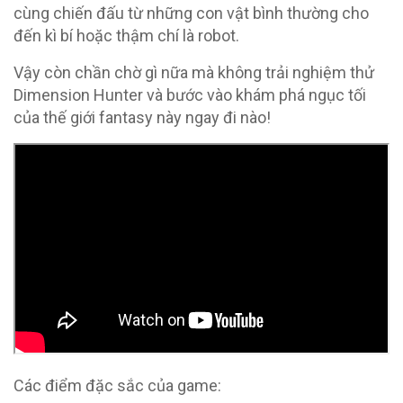
cùng chiến đấu từ những con vật bình thường cho
đến kì bí hoặc thậm chí là robot.
Vậy còn chần chờ gì nữa mà không trải nghiệm thử
Dimension Hunter và bước vào khám phá ngục tối
của thế giới fantasy này ngay đi nào!
Các điểm đặc sắc của game: