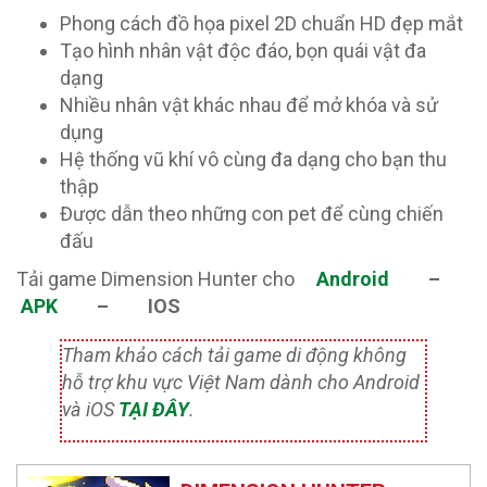
Phong cách đồ họa pixel 2D chuẩn HD đẹp mắt
Tạo hình nhân vật độc đáo, bọn quái vật đa
dạng
Nhiều nhân vật khác nhau để mở khóa và sử
dụng
Hệ thống vũ khí vô cùng đa dạng cho bạn thu
thập
Được dẫn theo những con pet để cùng chiến
đấu
Tải game Dimension Hunter cho
Android
–
APK
– IOS
Tham khảo cách tải game di động không
hỗ trợ khu vực Việt Nam dành cho Android
và iOS
TẠI ĐÂY
.