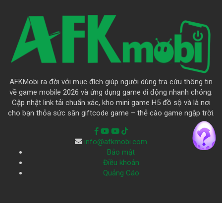
AFKMobi ra đời với mục đích giúp người dùng tra cứu thông tin
về game mobile 2026 và ứng dụng game di động nhanh chóng.
Cập nhật link tải chuẩn xác, kho mini game H5 đồ sộ và là nơi
cho bạn thỏa sức săn giftcode game – thẻ cào game ngập trời.
info@afkmobi.com
Bảo mật
Điều khoản
Quảng Cáo