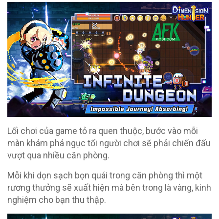
Lối chơi của game tỏ ra quen thuộc, bước vào mỗi
màn khám phá ngục tối người chơi sẽ phải chiến đấu
vượt qua nhiều căn phòng.
Mỗi khi dọn sạch bọn quái trong căn phòng thì một
rương thưởng sẽ xuất hiện mà bên trong là vàng, kinh
nghiệm cho bạn thu thập.