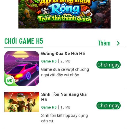
CHƠI GAME H5
Thêm
Đường Đua Xe Hơi H5
Game H5
25 MB
Chơi ngay
Game đua xe vượt chướng
ngại vật đầy vui nhộn
Sinh Tồn Nơi Băng Giá
H5
Chơi ngay
Game H5
15 MB
Sinh tồn kết hợp xây dựng
căn cứ.