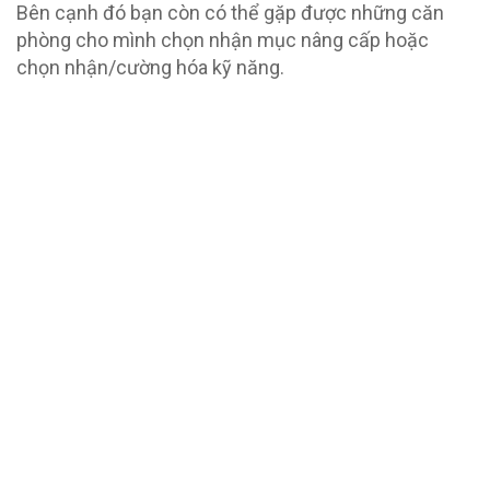
Bên cạnh đó bạn còn có thể gặp được những căn
phòng cho mình chọn nhận mục nâng cấp hoặc
chọn nhận/cường hóa kỹ năng.