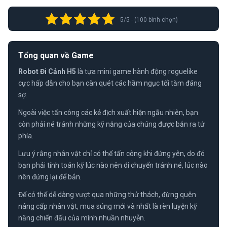
5/5 - (100 bình chọn)
Tổng quan về Game
Robot Đi Cảnh H5
là tựa mini game hành động roguelike
cực hấp dẫn cho bạn càn quét các hầm ngục tối tăm đáng
sợ.
Ngoài việc tấn công các kẻ địch xuất hiện ngẫu nhiên, bạn
còn phải né tránh những kỹ năng của chúng được bắn ra tứ
phía.
Lưu ý rằng nhân vật chỉ có thể tấn công khi đứng yên, do đó
bạn phải tính toán kỹ lúc nào nên di chuyển tránh né, lúc nào
nên đứng lại để bắn.
Để có thể dễ dàng vượt qua những thử thách, đừng quên
nâng cấp nhân vật, mua súng mới và nhất là rèn luyện kỹ
năng chiến đấu của mình nhuần nhuyễn.