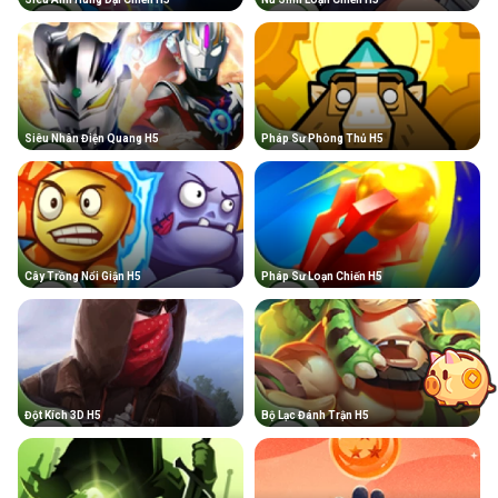
Siêu Nhân Điện Quang H5
Pháp Sư Phòng Thủ H5
Cây Trồng Nổi Giận H5
Pháp Sư Loạn Chiến H5
Đột Kích 3D H5
Bộ Lạc Đánh Trận H5