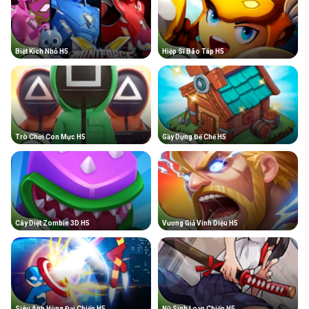
Biệt Kích Nhỏ H5
Hiệp Sĩ Bão Táp H5
Trò Chơi Con Mực H5
Gầy Dựng Đế Chế H5
Cây Diệt Zombie 3D H5
Vương Giả Vinh Diệu H5
Siêu Anh Hùng Đại Chiến H5
Nữ Sinh Loạn Chiến H5