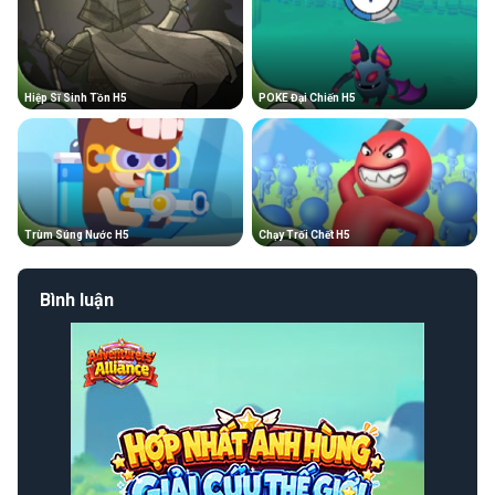
Hiệp Sĩ Sinh Tồn H5
POKE Đại Chiến H5
Trùm Súng Nước H5
Chạy Trối Chết H5
Bình luận