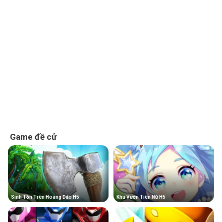
Game đề cử
Sinh Tồn Trên Hoang Đảo H5
Khu Vườn Tiên Nữ H5