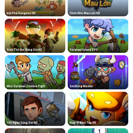
Đột Phá Dungeon H5
Chim Nhỏ Mau Lớn H5
Sinh Tồn Nơi Băng Giá H5
Survival Island EVO
Mini Survival Zombie Fight
Smithing Master
100 Ngày Sống Sót H5
Hiệp Sĩ Bão Táp H5