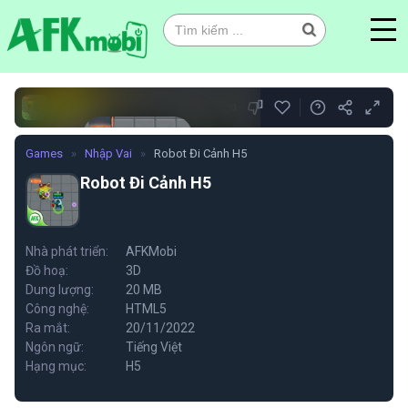
0
Games
»
Nhập Vai
»
Robot Đi Cảnh H5
Robot Đi Cảnh H5
Robot Đi Cảnh H5
Nhà phát triển:
AFKMobi
Đồ hoạ:
3D
Chơi ngay
Dung lượng:
20 MB
Công nghệ:
HTML5
Ra mắt:
20/11/2022
Ngôn ngữ:
Tiếng Việt
Hạng mục:
H5