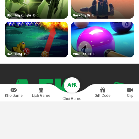
Bậc Thầy Kungfu H5
Gọi Rồng Ơi H5
Bắn Trứng H5
Vua Bida 3D H5
Kho Game
Lịch Game
Gift Code
Clip
Chơi Game
Game H5 còn được giới game thủ biết đến là thể loại game đa
nền tảng, hỗ trợ người dùng di động lẫn máy tính kết nối trải
nghiệm nhanh chóng, chơi ngay không cần tải vô cùng tiện lợi.