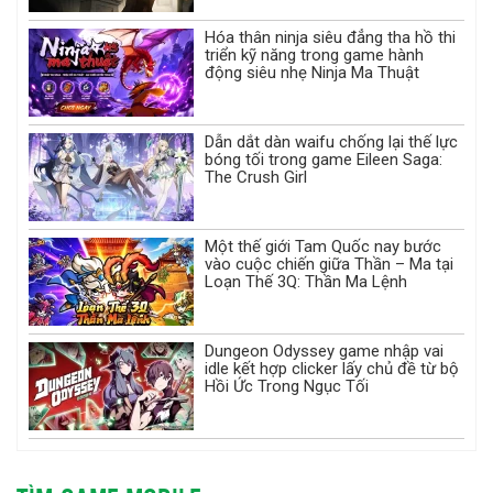
Hóa thân ninja siêu đẳng tha hồ thi
triển kỹ năng trong game hành
động siêu nhẹ Ninja Ma Thuật
Dẫn dắt dàn waifu chống lại thế lực
bóng tối trong game Eileen Saga:
The Crush Girl
Một thế giới Tam Quốc nay bước
vào cuộc chiến giữa Thần – Ma tại
Loạn Thế 3Q: Thần Ma Lệnh
Dungeon Odyssey game nhập vai
idle kết hợp clicker lấy chủ đề từ bộ
Hồi Ức Trong Ngục Tối