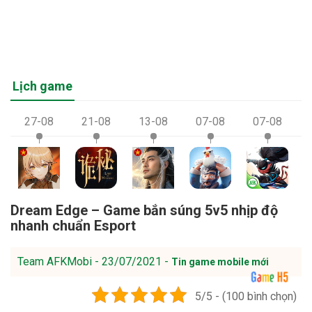
Lịch game
27-08
21-08
13-08
07-08
07-08
Dream Edge – Game bắn súng 5v5 nhịp độ
nhanh chuẩn Esport
Team AFKMobi - 23/07/2021 -
Tin game mobile mới
5/5 - (100 bình chọn)