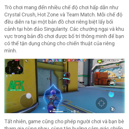
Trò chơi mang đến nhiều chế độ chơi hấp dẫn như
Crystal Crush, Hot Zone và Team Match. Mỗi chế độ
đều diễn ra tại một bản đồ chơi riêng biệt lấy bối
cảnh tại hòn đảo Singularity. Các chướng ngại và khu
vực trong bản đồ chơi được bố trí thông minh để bạn
có thể tận dụng chúng cho chiến thuật của riêng
mình.
Tất nhiên, game cũng cho phép người chơi và bạn bè
tham gia cùng nhau, cùng tận hưởng cảm giác chiến