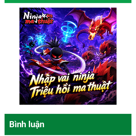
Bình luận