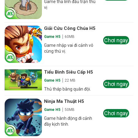
Game thả lính đấu trận thú
vị
Giải Cứu Công Chúa H5
Game H5
60MB
Chơi ngay
Game nhập vai đi cảnh vô
cùng thú vị.
Tiểu Binh Siêu Cấp H5
Game H5
22 MB
Chơi ngay
Thủ tháp bằng quân đội.
Ninja Ma Thuật H5
Game H5
50MB
Chơi ngay
Game hành động đi cảnh
đầy kịch tính.