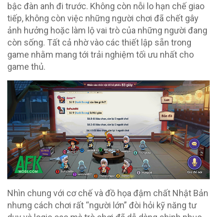
bậc đàn anh đi trước. Không còn nỗi lo hạn chế giao
tiếp, không còn việc những người chơi đã chết gây
ảnh hưởng hoặc làm lộ vai trò của những người đang
còn sống. Tất cả nhờ vào các thiết lập sẵn trong
game nhằm mang tới trải nghiệm tối ưu nhất cho
game thủ.
Nhìn chung với cơ chế và đồ họa đậm chất Nhật Bản
nhưng cách chơi rất “người lớn” đòi hỏi kỹ năng tư