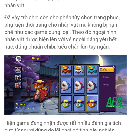
nhân vật.
Đã vậy trò chơi còn cho phép tùy chọn trang phục,
phụ kiện thời trang cho nhân vật mà không bị hạn
chế như các game cùng loại. Theo đó ngoại hình
nhân vật được hiện lên với vẻ ngoài đáng yêu hết
nấc, đúng chuẩn chibi, kiểu chân lùn tay ngắn.
Hiện game đang nhận được rất nhiều đánh giá tích
cực từ người dùng do lối chơi có tính gây nghiện