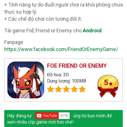
+ Tính năng tự do đuổi người chơi ra khỏi phòng chưa
thực sự hợp lý.
+ Các chế độ chơi còn tương đối ít.
Tải game FoE:Friend or Enemy cho
Android
Fanpage
https://www.facebook.com/FriendOrEnemyGame/
FOE FRIEND OR ENEMY
Đồ hoạ: 3D
Dung lượng: 100MB
5
Hãy đăng ký
ủng hộ bọn mình để
xem nhiều clip game mới hơn nhé!