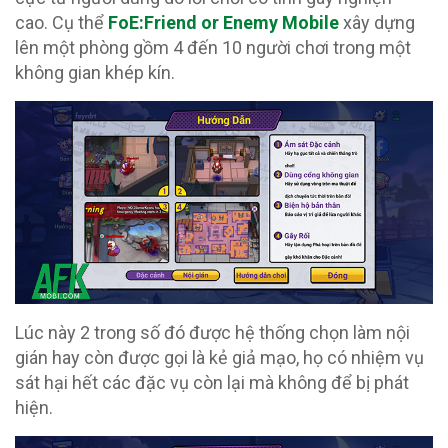
cao. Cụ thể
FoE:Friend or Enemy Mobile
xây dựng
lên một phòng gồm 4 đến 10 người chơi trong một
không gian khép kín.
Lúc này 2 trong số đó được hệ thống chọn làm nội
gián hay còn được gọi là kẻ giả mạo, họ có nhiệm vụ
sát hại hết các đặc vụ còn lại mà không để bị phát
hiện.