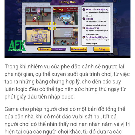
Trong khi nhiệm vụ của phe đặc cảnh sẽ ngược lại
phe nội gián, cụ thể xuyên suốt quá trình chơi, từ việc
tạo ra những bằng chứng hợp lý, cho đến các suy
luận logic đều có thể tạo nên sức hứng thú ngay từ
phút giây đầu tiên nhập cuộc.
Game cho phép người chơi có một bản đồ tổng thể
của căn nhà, khi có một đặc vụ bị sát hại, tất cả
người chơi có thể nhìn thấy nơi nạn nhân nằm và vị trí
hiện tại của các người chơi khác, từ đó đưa ra các