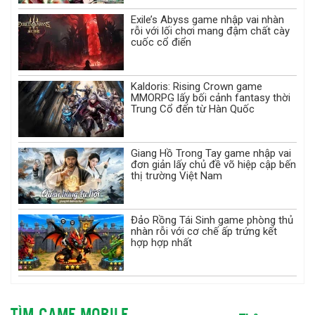
Exile’s Abyss game nhập vai nhàn
rỗi với lối chơi mang đậm chất cày
cuốc cổ điển
Kaldoris: Rising Crown game
MMORPG lấy bối cảnh fantasy thời
Trung Cổ đến từ Hàn Quốc
Giang Hồ Trong Tay game nhập vai
đơn giản lấy chủ đề võ hiệp cập bến
thị trường Việt Nam
Đảo Rồng Tái Sinh game phòng thủ
nhàn rỗi với cơ chế ấp trứng kết
hợp hợp nhất
TÌM GAME MOBILE