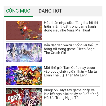
CÙNG MỤC
ĐANG HOT
Hóa thân ninja siêu đẳng tha hồ thi
triển nhẫn thuật trong game hành
động siêu nhẹ Ninja Ma Thuật
Dẫn dắt dàn waifu chống lại thế lực
bóng tối trong game Eileen Saga:
The Crush Girl
Một thế giới Tam Quốc nay bước
vào cuộc chiến giữa Thần – Ma tại
Loạn Thế 3Q: Thần Ma Lệnh
Dungeon Odyssey game nhập vai
idle kết hợp clicker lấy chủ đề từ bộ
Hồi Ức Trong Ngục Tối