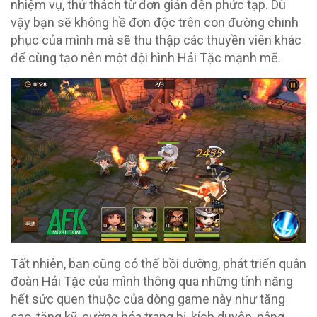
nhiệm vụ, thử thách từ đơn giản đến phức tạp. Dù
vậy bạn sẽ không hề đơn độc trên con đường chinh
phục của mình mà sẽ thu thập các thuyền viên khác
để cùng tạo nên một đội hình Hải Tặc mạnh mẽ.
Tất nhiên, bạn cũng có thể bồi dưỡng, phát triển quân
đoàn Hải Tặc của mình thông qua những tính năng
hết sức quen thuộc của dòng game này như tăng
sao, tăng kỹ, cường hóa trang bị, kích duyên, nâng