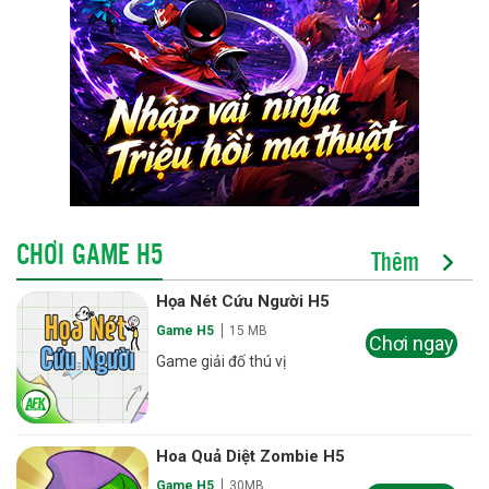
CHƠI GAME H5
Thêm
Họa Nét Cứu Người H5
Game H5
15 MB
Chơi ngay
Game giải đố thú vị
Hoa Quả Diệt Zombie H5
Game H5
30MB