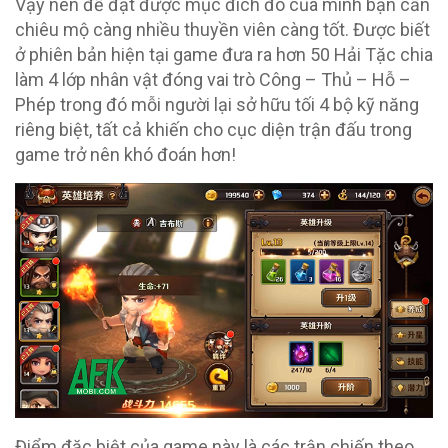
Vậy nên để đạt được mục đích đó của mình bạn cần
chiêu mộ càng nhiều thuyền viên càng tốt. Được biết
ở phiên bản hiện tại game đưa ra hơn 50 Hải Tặc chia
làm 4 lớp nhân vật đóng vai trò Công – Thủ – Hỗ –
Phép trong đó mỗi người lại sở hữu tối 4 bộ kỹ năng
riêng biệt, tất cả khiến cho cục diện trận đấu trong
game trở nên khó đoán hơn!
Điểm đặc biệt của game này là các trận chiến theo