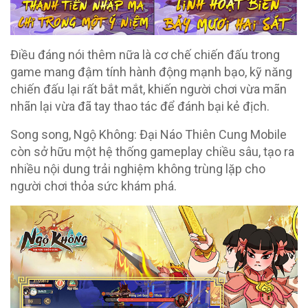
Điều đáng nói thêm nữa là cơ chế chiến đấu trong
game mang đậm tính hành động mạnh bạo, kỹ năng
chiến đấu lại rất bắt mắt, khiến người chơi vừa mãn
nhãn lại vừa đã tay thao tác để đánh bại kẻ địch.
Song song, Ngộ Không: Đại Náo Thiên Cung Mobile
còn sở hữu một hệ thống gameplay chiều sâu, tạo ra
nhiều nội dung trải nghiệm không trùng lặp cho
người chơi thỏa sức khám phá.