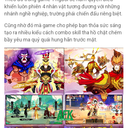
khiển luôn phiên 4 nhân vật tương đương với những
nhánh nghề nghiệp, trường phái chiến đấu riêng biệt.
Cũng nhờ đó mà game cho phép bạn thỏa sức sáng
tạo ra nhiều kiểu cách combo skill tha hồ chặt chém
bầy yêu ma quỷ quái hung hãn trước mặt.