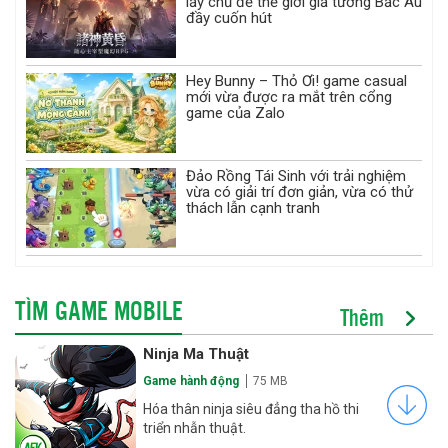
lấy chủ đề thế giới giả tưởng Bắc Âu
đầy cuốn hút
Hey Bunny – Thỏ Ơi! game casual
mới vừa được ra mắt trên cổng
game của Zalo
Đảo Rồng Tái Sinh với trải nghiệm
vừa có giải trí đơn giản, vừa có thử
thách lẫn cạnh tranh
TÌM GAME MOBILE
Thêm
Ninja Ma Thuật
Game hành động
75 MB
Hóa thân ninja siêu đẳng tha hồ thi
triển nhẫn thuật.