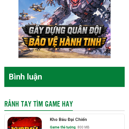
Bình luận
RẢNH TAY TÌM GAME HAY
Kho Báu Đại Chiến
Game thẻ tướng
800 MB