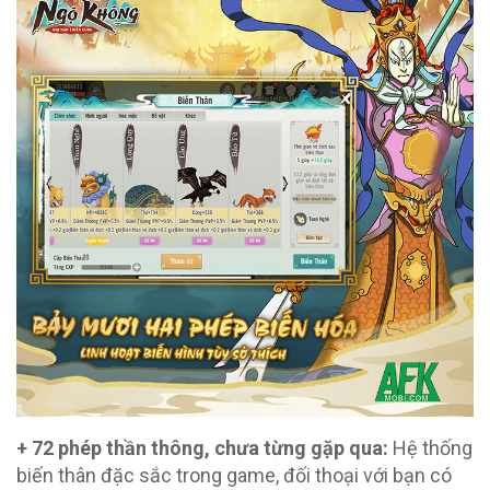
+ 72 phép thần thông, chưa từng gặp qua:
Hệ thống
biến thân đặc sắc trong game, đối thoại với bạn có