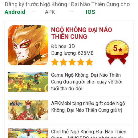
Đăng ký trước Ngộ Không : Đại Náo Thiên Cung cho
Android
– APK –
IOS
NGỘ KHÔNG ĐẠI NÁO
THIÊN CUNG
Đồ hoạ: 3D
5
Dung lượng: 625MB
Game Ngộ Không: Đại Náo Thiên
Cung đưa người chơi quay về thời
tuổi thơ dữ dội
AFKMobi tặng nhiều gift code Ngộ
Không: Đại Náo Thiên Cung giá trị
Chơi thử Ngộ Không: Đại Náo Thiên