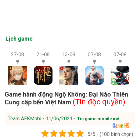
Lịch game
27-08
21-08
13-08
07-08
07-08
Game hành động Ngộ Không: Đại Náo Thiên
(Tin độc quyền)
Cung cập bến Việt Nam
Team AFKMobi - 11/06/2021 -
Tin game mobile mới
5/5 - (100 bình chọn)