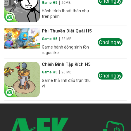
Chơi ngay
Game H5
20MB
Hành trình thoát thân như
trên phim.
Phi Thuyền Diệt Quái H5
Game H5
33 MB
Chơi ngay
Game hành động sinh tồn
roguelike.
Chiến Binh Tập Kích H5
Game H5
25 MB
Chơi ngay
Game thả lính đấu trận thú
vị