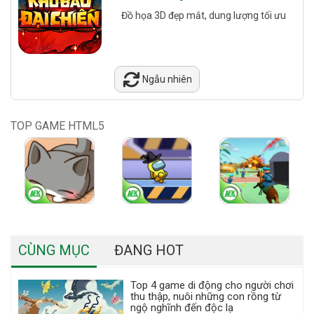
Đồ họa 3D đẹp mắt, dung lượng tối ưu
Ngẫu nhiên
TOP GAME HTML5
CÙNG MỤC
ĐANG HOT
Top 4 game di động cho người chơi
thu thập, nuôi những con rồng từ
ngộ nghĩnh đến độc lạ