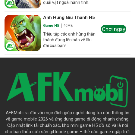
quái vật ngoài hành tinh.
Anh Hùng Giữ Thành H5
Game H5
40MB
Chơi ngay
Triệu tập các anh hùng thần
thánh đứng lên bảo vệ lâu
đài của bạn!
AFKMobi ra đời với mục đích giúp người dùng tra cứu thông tin
về game mobile 2026 và ứng dụng game di động nhanh chóng.
Cập nhật link tải chuẩn xác, kho mini game H5 đồ sộ và là nơi
cho bạn thỏa sức săn giftcode game – thẻ cào game ngập trời.