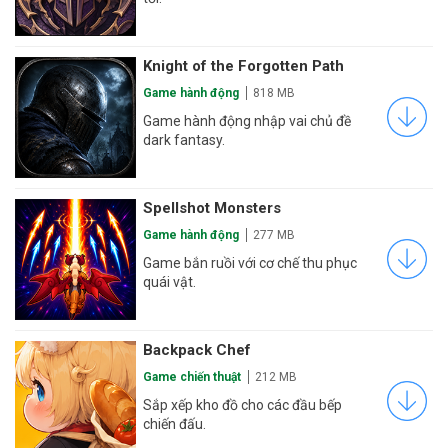
Knight of the Forgotten Path
Game hành động
818 MB
Game hành động nhập vai chủ đề
dark fantasy.
Spellshot Monsters
Game hành động
277 MB
Game bắn ruồi với cơ chế thu phục
quái vật.
Backpack Chef
Game chiến thuật
212 MB
Sắp xếp kho đồ cho các đầu bếp
chiến đấu.