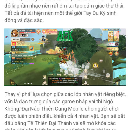
đó là phần nhạc nền rất êm tai tạo cảm giác thư thái.
Tất cả đã tái hiện nên một thế giới Tây Du Ký sinh
động và đặc sắc.
Thay vì phải lựa chọn giữa các lớp nhân vật riêng biệt,
vốn là đặc trưng của các game nhập vai thì Ngộ
Không: Đại Náo Thiên Cung Mobile cho người chơi
được luân phiên điều khiển cả 4 nhân vật. Bạn sẽ bắt
đầu bằng Tề Thiên Đại Thánh và sẽ mở khóa các