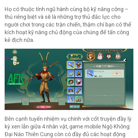
Họ có thuộc tính ngũ hành cùng bộ kỹ năng công –
thủ riêng biệt và sẽ là những trợ thủ đắc lực cho
người chơi trong các trận chiến, thậm chí bạn có thể
kích hoạt kỹ năng chủ động của chúng để tấn công
kẻ địch nữa.
Bên cạnh tuyến nhiệm vụ chính với cốt truyện đầy lỳ
kỳ xen lẫn giữa 4 nhân vật, game mobile Ngộ Không:
Đại Náo Thiên Cung còn có đầy đủ các hoạt động