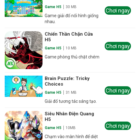
Game H5
30 MB
Chơi ngay
Game giải đố nối hình giống
nhau.
Chiến Thần Chặn Cửa
H5
Chơi ngay
Game H5
10 MB
Game phòng thủ chặt chém
Brain Puzzle: Tricky
Choices
Chơi ngay
Game H5
31 MB
Giải đố tương tác sáng tạo.
Siêu Nhân Điện Quang
H5
Chơi ngay
Game H5
10MB
Chạm vào màn hình để diệt