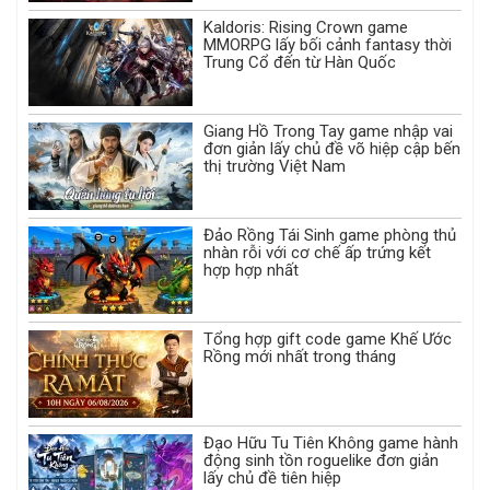
Kaldoris: Rising Crown game
MMORPG lấy bối cảnh fantasy thời
Trung Cổ đến từ Hàn Quốc
Giang Hồ Trong Tay game nhập vai
đơn giản lấy chủ đề võ hiệp cập bến
thị trường Việt Nam
Đảo Rồng Tái Sinh game phòng thủ
nhàn rỗi với cơ chế ấp trứng kết
hợp hợp nhất
Tổng hợp gift code game Khế Ước
Rồng mới nhất trong tháng
Đạo Hữu Tu Tiên Không game hành
động sinh tồn roguelike đơn giản
lấy chủ đề tiên hiệp