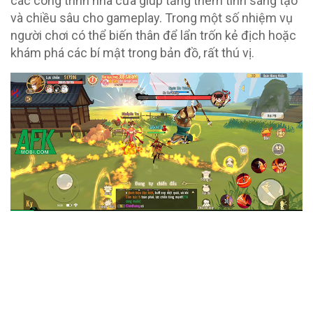
các công trình nhà cửa giúp tăng thêm tính sáng tạo
và chiều sâu cho gameplay. Trong một số nhiệm vụ
người chơi có thể biến thân để lẩn trốn kẻ địch hoặc
khám phá các bí mật trong bản đồ, rất thú vị.