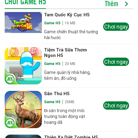
CHƠI GAME H5
Thêm
Tam Quốc Kỳ Cục H5
Game H5
16 MB
Chơi ngay
Game chiến thuật thẻ tướng
hài hước.
Tiệm Trà Sữa Thơm
Ngon H5
Chơi ngay
Game H5
20 MB
Game quản lý nhà hàng,
tiêm ăn, đồ uống.
Săn Thú H5
Game H5
20MB
Chơi ngay
Đi săn trong một môi
trường toàn động vật
hoang dã.
Thiện Xạ Diệt Zombie H5