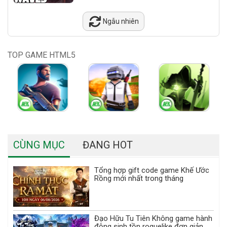
Ngẫu nhiên
TOP GAME HTML5
CÙNG MỤC
ĐANG HOT
Tổng hợp gift code game Khế Ước
Rồng mới nhất trong tháng
Đạo Hữu Tu Tiên Không game hành
động sinh tồn roguelike đơn giản