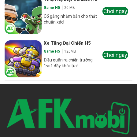
Game H5
20 MB
Chơi ngay
Cố gắng nhắm bắn cho thật
chuẩn xác!
Xe Tăng Đại Chiến H5
Game H5
120MB
Chơi ngay
Điều quân ra chiến trường
1vs1 đầy khói lửa!