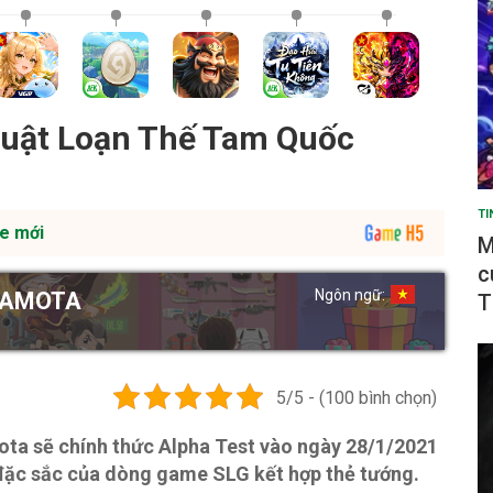
huật Loạn Thế Tam Quốc
TI
e mới
M
c
Ngôn ngữ:
GAMOTA
T
5/5 - (100 bình chọn)
a sẽ chính thức Alpha Test vào ngày 28/1/2021
g đặc sắc của dòng game SLG kết hợp thẻ tướng.