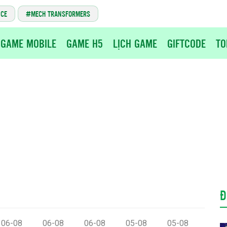
NCE
MECH TRANSFORMERS
GAME MOBILE
GAME H5
LỊCH GAME
GIFTCODE
TO
Đ
06-08
06-08
06-08
05-08
05-08