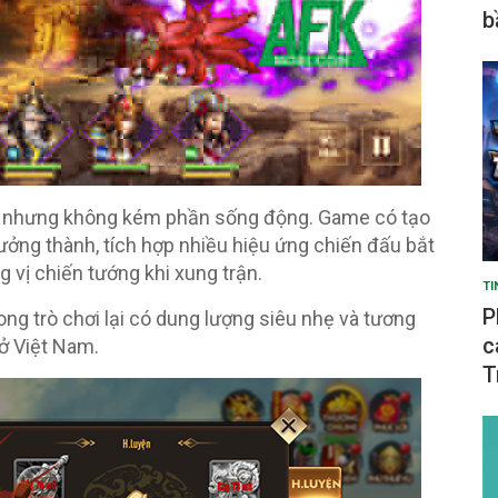
b
ìn nhưng không kém phần sống động. Game có tạo
ởng thành, tích hợp nhiều hiệu ứng chiến đấu bắt
 vị chiến tướng khi xung trận.
TI
P
ng trò chơi lại có dung lượng siêu nhẹ và tương
c
 ở Việt Nam.
T