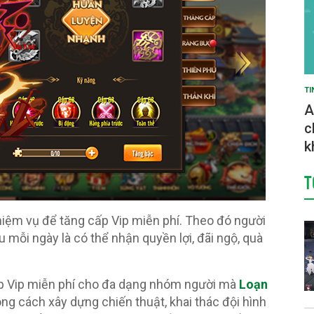
TI
A
c
k
T
hiệm vụ để tăng cấp Vip miễn phí. Theo đó người
 mỗi ngày là có thể nhận quyền lợi, đãi ngộ, quà
ấp Vip miễn phí cho đa dạng nhóm người mà
Loạn
ong cách xây dựng chiến thuật, khai thác đội hình