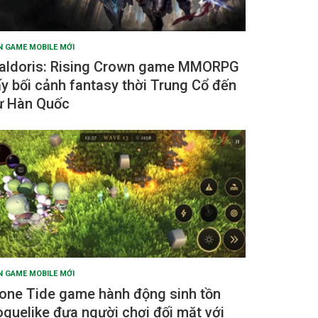
N GAME MOBILE MỚI
aldoris: Rising Crown game MMORPG
ấy bối cảnh fantasy thời Trung Cổ đến
ừ Hàn Quốc
N GAME MOBILE MỚI
one Tide game hành động sinh tồn
oguelike đưa người chơi đối mặt với