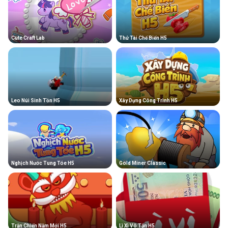
Cute Craft Lab
Thử Tài Chế Biến H5
Leo Núi Sinh Tồn H5
Xây Dựng Công Trình H5
Nghịch Nước Tung Tóe H5
Gold Miner Classic
Trận Chiến Năm Mới H5
Lì Xì Vô Tận H5