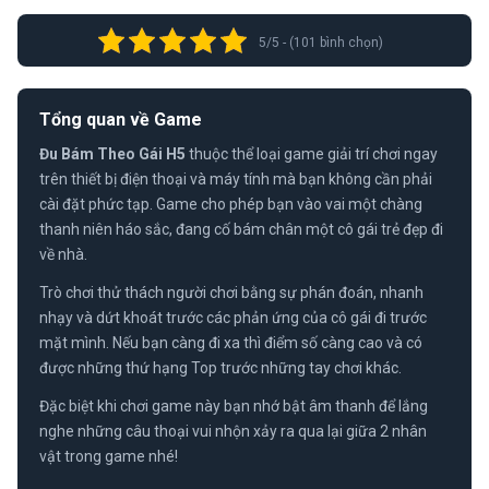
5/5 - (101 bình chọn)
Tổng quan về Game
Đu Bám Theo Gái H5
thuộc thể loại game giải trí chơi ngay
trên thiết bị điện thoại và máy tính mà bạn không cần phải
cài đặt phức tạp. Game cho phép bạn vào vai một chàng
thanh niên háo sắc, đang cố bám chân một cô gái trẻ đẹp đi
về nhà.
Trò chơi thử thách người chơi bằng sự phán đoán, nhanh
nhạy và dứt khoát trước các phản ứng của cô gái đi trước
mặt mình. Nếu bạn càng đi xa thì điểm số càng cao và có
được những thứ hạng Top trước những tay chơi khác.
Đặc biệt khi chơi game này bạn nhớ bật âm thanh để lắng
nghe những câu thoại vui nhộn xảy ra qua lại giữa 2 nhân
vật trong game nhé!