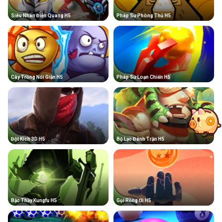
Siêu Nhân Điện Quang H5
Pháp Sư Phòng Thủ H5
Cây Trồng Nổi Giận H5
Pháp Sư Loạn Chiến H5
Đột Kích 3D H5
Bộ Lạc Đánh Trận H5
Bậc Thầy Kungfu H5
Gọi Rồng Ơi H5