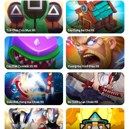
Trò Chơi Con Mực H5
Gầy Dựng Đế Chế H5
Cây Diệt Zombie 3D H5
Vương Giả Vinh Diệu H5
Siêu Anh Hùng Đại Chiến H5
Nữ Sinh Loạn Chiến H5