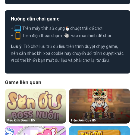
Hướng dẫn chơi game
+
Trên máy tính sử dụng
chuột trái để chơi.
+
Trên điện thoại chạm
vào màn hình để chơi.
Lưu ý:
Trò chơi lưu trữ dữ liệu trên trình duyệt chạy game,
nên cân nhắc khi xóa cookie hay chuyển đổi trình duyệt khác
vì có thể khiến bạn mất dữ liệu và phải chơi lại từ đầu.
Game liên quan
Mèo Kinh Doanh H5
Tiệm Xiên Que H5